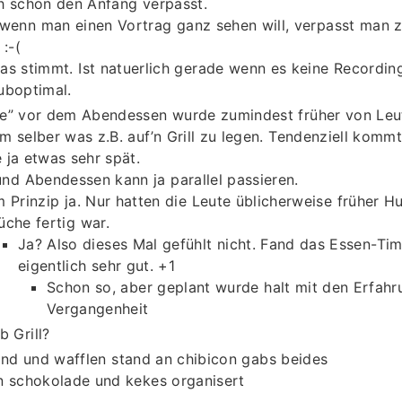
h schon den Anfang verpasst.
wenn man einen Vortrag ganz sehen will, verpasst man
 :-(
as stimmt. Ist natuerlich gerade wenn es keine Recordin
uboptimal.
se” vor dem Abendessen wurde zumindest früher von Leu
m selber was z.B. auf’n Grill zu legen. Tendenziell komm
 ja etwas sehr spät.
 und Abendessen kann ja parallel passieren.
m Prinzip ja. Nur hatten die Leute üblicherweise früher H
üche fertig war.
Ja? Also dieses Mal gefühlt nicht. Fand das Essen-Ti
eigentlich sehr gut. +1
Schon so, aber geplant wurde halt mit den Erfahr
Vergangenheit
b Grill?
and und wafflen stand an chibicon gabs beides
n schokolade und kekes organisert