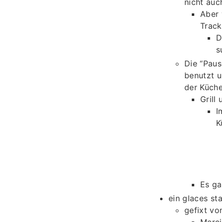
nicht auc
Aber 
Track
D
s
Die “Pau
benutzt u
der Küche
Grill
I
K
Es ga
ein glaces st
gefixt vo
Merci