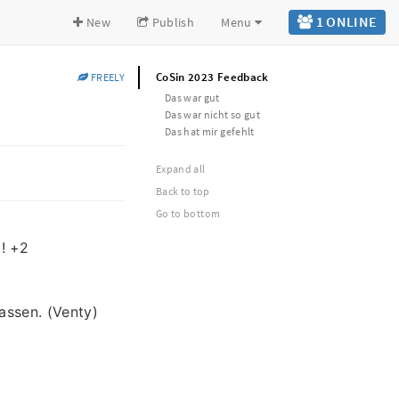
1 ONLINE
New
Publish
Menu
CoSin 2023 Feedback
FREELY
Das war gut
Das war nicht so gut
Das hat mir gefehlt
Expand all
Back to top
Go to bottom
! +2
ssen. (Venty)