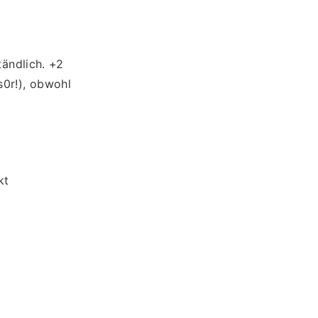
ändlich. +2
0r!), obwohl
kt