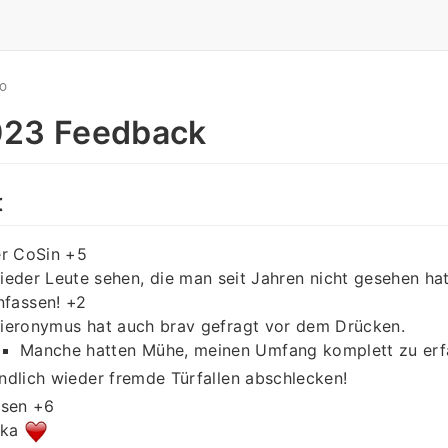
GO
023 Feedback
t
er CoSin +5
ieder Leute sehen, die man seit Jahren nicht gesehen hat
nfassen! +2
ieronymus hat auch brav gefragt vor dem Drücken.
Manche hatten Mühe, meinen Umfang komplett zu erfa
ndlich wieder fremde Türfallen abschlecken!
ssen +6
uka