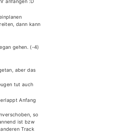
Uhr anfangen :D
einplanen
eiten, dann kann
vegan gehen. (-4)
 getan, aber das
eugen tut auch
berlappt Anfang
enverschoben, so
annend ist bzw
 anderen Track