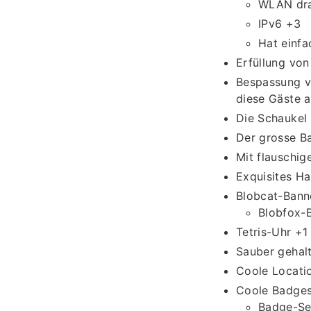
WLAN dr
IPv6 +3
Hat einfa
Erfüllung von
Bespassung v
diese Gäste a
Die Schaukel
Der grosse B
Mit flauschi
Exquisites H
Blobcat-Bann
Blobfox-
Tetris-Uhr +1
Sauber gehal
Coole Locati
Coole Badges,
Badge-Se