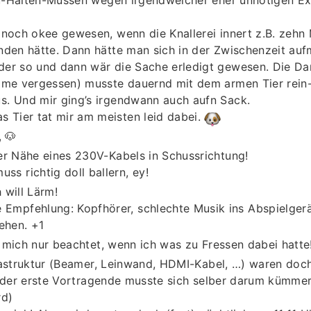
 noch okee gewesen, wenn die Knallerei innert z.B. zehn
nden hätte. Dann hätte man sich in der Zwischenzeit auf
der so und dann wär die Sache erledigt gewesen. Die 
ame vergessen) musste dauernd mit dem armen Tier rein
. Und mir ging’s irgendwann auch aufn Sack.
as Tier tat mir am meisten leid dabei.
, 🐶
er Nähe eines 230V-Kabels in Schussrichtung!
uss richtig doll ballern, ey!
 will Lärm!
 Empfehlung: Kopfhörer, schlechte Musik ins Abspielgerä
ehen. +1
mich nur beachtet, wenn ich was zu Fressen dabei hatte
astruktur (Beamer, Leinwand, HDMI-Kabel, …) waren doch 
 (der erste Vortragende musste sich selber darum kümme
rd)