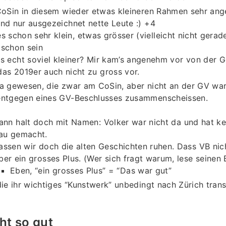
 CoSin in diesem wieder etwas kleineren Rahmen sehr an
nd nur ausgezeichnet nette Leute :) +4
es schon sehr klein, etwas grösser (vielleicht nicht gera
 schon sein
s echt soviel kleiner? Mir kam’s angenehm vor von der G
as 2019er auch nicht zu gross vor.
da gewesen, die zwar am CoSin, aber nicht an der GV wa
entgegen eines GV-Beschlusses zusammenscheissen.
ann halt doch mit Namen: Volker war nicht da und hat 
au gemacht.
assen wir doch die alten Geschichten ruhen. Dass VB nicht
ber ein grosses Plus. (Wer sich fragt warum, lese seinen 
Eben, “ein grosses Plus” = “Das war gut”
die ihr wichtiges “Kunstwerk” unbedingt nach Zürich tran
ht so gut