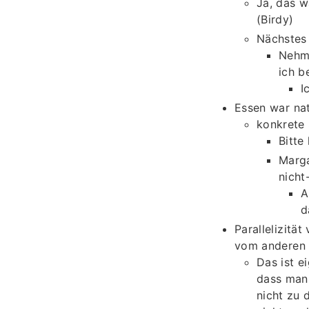
Ja, das w
(Birdy)
Nächstes
Nehme
ich b
I
Essen war nat
konkrete 
Bitte
Marga
nicht
A
d
Parallelizit
vom anderen 
Das ist e
dass man 
nicht zu 