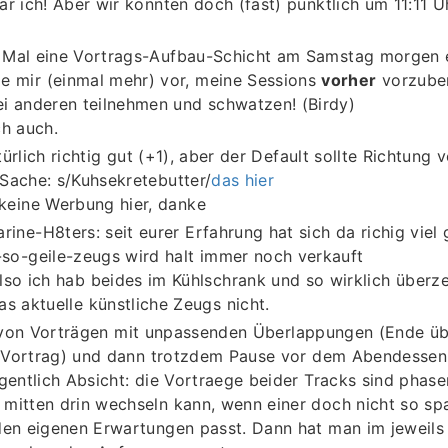
ar ich! Aber wir konnten doch (fast) pünktlich um 11:11 
 Mal eine Vortrags-Aufbau-Schicht am Samstag morgen 
 mir (einmal mehr) vor, meine Sessions
vorher
vorzuber
ei anderen teilnehmen und schwatzen! (Birdy)
ch auch.
ürlich richtig gut (+1), aber der Default sollte Richtung 
Sache: s/Kuhsekretebutter/
das hier
 keine Werbung hier, danke
rine-H8ters: seit eurer Erfahrung hat sich da richig viel
-so-geile-zeugs wird halt immer noch verkauft
lso ich hab beides im Kühlschrank und so wirklich überz
as aktuelle künstliche Zeugs nicht.
ät von Vorträgen mit unpassenden Überlappungen (Ende ü
Vortrag) und dann trotzdem Pause vor dem Abendessen
igentlich Absicht: die Vortraege beider Tracks sind phas
mitten drin wechseln kann, wenn einer doch nicht so sp
den eigenen Erwartungen passt. Dann hat man im jeweils