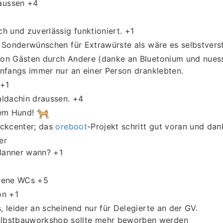
aussen +4
ch und zuverlässig funktioniert. +1
 Sonderwünschen für Extrawürste als wäre es selbstverst
on Gästen durch Andere (danke an Bluetonium und nuess
nfangs immer nur an einer Person dranklebten.
 +1
aldachin draussen. +4
gem Hund!
ackcenter; das
oreboot
-Projekt schritt gut voran und dan
er
Banner wann? +1
tene WCs +5
on +1
 leider an scheinend nur für Delegierte an der GV.
lbstbauworkshop sollte mehr beworben werden