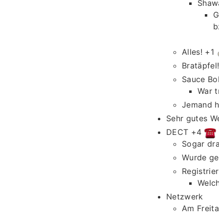
Shaw
G
b
Alles! +1
Bratäpfel
Sauce Bol
War t
Jemand ha
Sehr gutes W
DECT +4
Sogar dr
Wurde ge
Registrie
Welc
Netzwerk
Am Freit