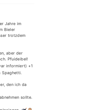
r Jahre im
m Bieler
sser trotzdem
en, aber der
h. Pfuideibel!
ar informiert) +1
 Spaghetti.
ler, den ich da
 abnehmen sollte.
plosionen.