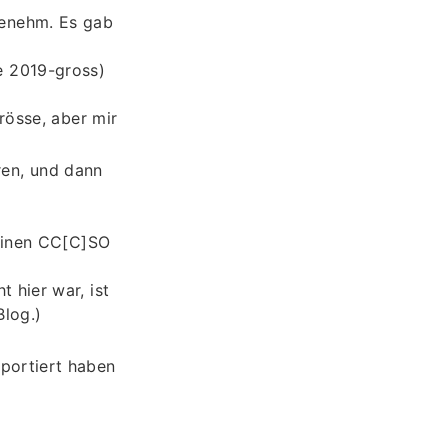
genehm. Es gab
de 2019-gross)
rösse, aber mir
ren, und dann
keinen CC[C]SO
 hier war, ist
Blog.)
sportiert haben