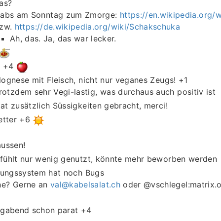
as?
abs am Sonntag zum Zmorge:
https://en.wikipedia.org/
zw.
https://de.wikipedia.org/wiki/Schakschuka
Ah, das. Ja, das war lecker.
! +4
ognese mit Fleisch, nicht nur veganes Zeugs! +1
rotzdem sehr Vegi-lastig, was durchaus auch positiv ist
t zusätzlich Süssigkeiten gebracht, merci!
etter +6
aussen!
fühlt nur wenig genutzt, könnte mehr beworben werden
rungssystem hat noch Bugs
he? Gerne an
val@kabelsalat.ch
oder @vschlegel:matrix.
agabend schon parat +4