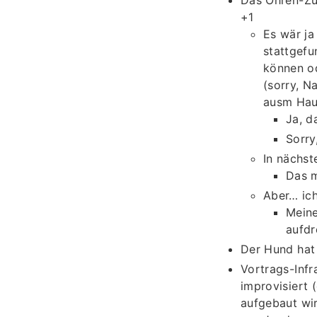
+1
Es wär ja
stattgefu
können o
(sorry, N
ausm Haus
Ja, d
Sorry
In nächst
Das m
Aber… ich
Meine
aufdr
Der Hund hat 
Vortrags-Infr
improvisiert
aufgebaut wi