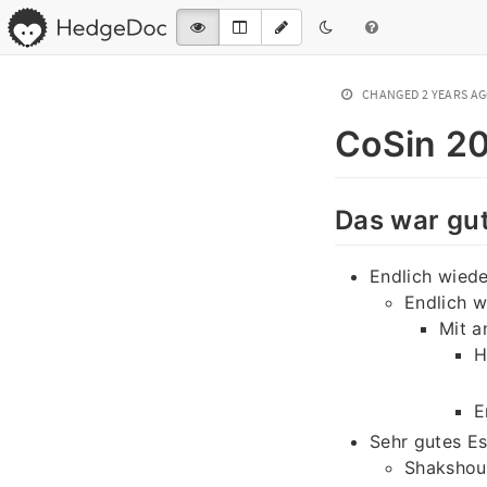
CHANGED
2 YEARS A
CoSin 2
Das war gu
Endlich wied
Endlich w
Mit a
H
E
Sehr gutes E
Shaksho