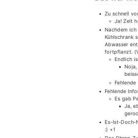
Zu schnell vo
Ja! Zeit 
Nachdem ich 
Kühlschrank s
Abwasser ents
fortpflanzt. (
Endlich i
Noja,
beiss
Fehlende 
Fehlende Info
Es gab Pe
Ja, e
geroc
Es-Ist-Doch-N
:) +1
Das Ohren-Zu