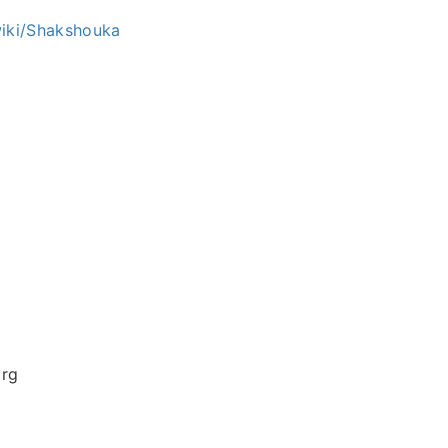
wiki/Shakshouka
org