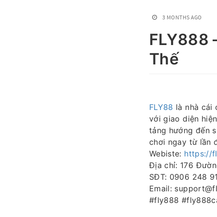
3 MONTHS AGO
FLY888 –
Thế
FLY88
là nhà cái 
với giao diện hi
tảng hướng đến sự
chơi ngay từ lần 
Webiste:
https://f
Địa chỉ: 176 Đườ
SĐT: 0906 248 9
Email: support@fl
#fly888 #fly888c