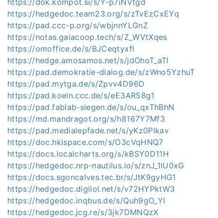
https://dok.kompot.si/s/Y-p7iNVtgd
https://hedgedoc.team23.org/s/zTvEzCxEYq
https://pad.ccc-p.org/s/wbjnnYLGnZ
https://notas.gaiacoop.tech/s/Z_WVtXqes
https://omoffice.de/s/BJCeqtyxfl
https://hedge.amosamos.net/s/jdOhoT_aTl
https://pad.demokratie-dialog.de/s/zWno5YzhuT
https://pad.mytga.de/s/Zpvv4D96D
https://pad.koeln.ccc.de/s/eE3AR58g1
https://pad.fablab-siegen.de/s/ou_qxThBhN
https://md.mandragot.org/s/h8167Y7Mf3
https://pad.medialepfade.net/s/yKz0Plkav
https://doc.hkispace.com/s/O3cVqHNQ7
https://docs.localcharts.org/s/kBSY0D11H
https://hedgedoc.nrp-nautilus.io/s/znJ_1lU0xG
https://docs.sgoncalves.tec.br/s/JtK9gyHG1
https://hedgedoc.digilol.net/s/v72HYPktW3
https://hedgedoc.inqbus.de/s/Quh9gO_YI
https://hedgedoc.jcg.re/s/3jk7DMNQzX