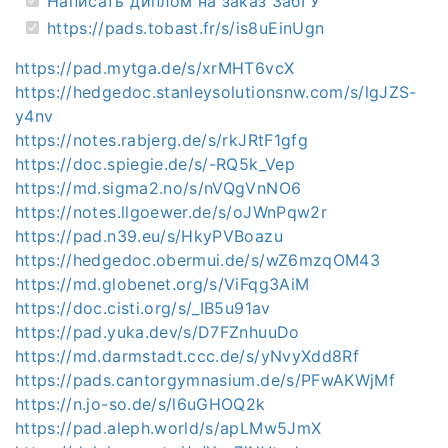
Написать диплом на заказ ЗабГУ
https://pads.tobast.fr/s/is8uEinUgn
https://pad.mytga.de/s/xrMHT6vcX
https://hedgedoc.stanleysolutionsnw.com/s/lgJZS-
y4nv
https://notes.rabjerg.de/s/rkJRtF1gfg
https://doc.spiegie.de/s/-RQ5k_Vep
https://md.sigma2.no/s/nVQgVnNO6
https://notes.llgoewer.de/s/oJWnPqw2r
https://pad.n39.eu/s/HkyPVBoazu
https://hedgedoc.obermui.de/s/wZ6mzqOM43
https://md.globenet.org/s/ViFqg3AiM
https://doc.cisti.org/s/_IB5u91av
https://pad.yuka.dev/s/D7FZnhuuDo
https://md.darmstadt.ccc.de/s/yNvyXdd8Rf
https://pads.cantorgymnasium.de/s/PFwAKWjMf
https://n.jo-so.de/s/l6uGHOQ2k
https://pad.aleph.world/s/apLMw5JmX