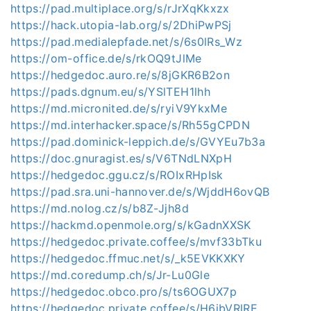
https://pad.multiplace.org/s/rJrXqKkxzx
https://hack.utopia-lab.org/s/2DhiPwPSj
https://pad.medialepfade.net/s/6s0lRs_Wz
https://om-office.de/s/rkOQ9tJlMe
https://hedgedoc.auro.re/s/8jGKR6B2on
https://pads.dgnum.eu/s/YSlTEH1lhh
https://md.micronited.de/s/ryiV9YkxMe
https://md.interhacker.space/s/Rh55gCPDN
https://pad.dominick-leppich.de/s/GVYEu7b3a
https://doc.gnuragist.es/s/V6TNdLNXpH
https://hedgedoc.ggu.cz/s/ROIxRHpIsk
https://pad.sra.uni-hannover.de/s/WjddH6ovQB
https://md.nolog.cz/s/b8Z-Jjh8d
https://hackmd.openmole.org/s/kGadnXXSK
https://hedgedoc.private.coffee/s/mvf33bTku
https://hedgedoc.ffmuc.net/s/_k5EVKKXKY
https://md.coredump.ch/s/Jr-Lu0Gle
https://hedgedoc.obco.pro/s/ts6OGUX7p
https://hedgedoc.private.coffee/s/H6ibVRlRE