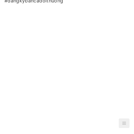
#dangkybancadoithuong