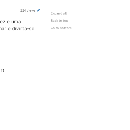
224 views
Expand all
Back to top
dez e uma
ar e divirta-se
Go to bottom
rt