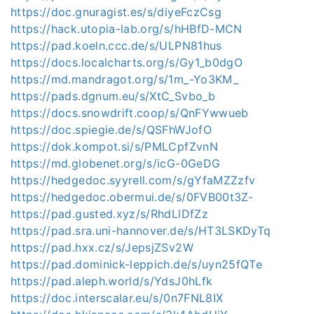
https://doc.gnuragist.es/s/diyeFczCsg
https://hack.utopia-lab.org/s/hHBfD-MCN
https://pad.koeln.ccc.de/s/ULPN81hus
https://docs.localcharts.org/s/Gy1_b0dgO
https://md.mandragot.org/s/1m_-Yo3KM_
https://pads.dgnum.eu/s/XtC_Svbo_b
https://docs.snowdrift.coop/s/QnFYwwueb
https://doc.spiegie.de/s/QSFhWJofO
https://dok.kompot.si/s/PMLCpfZvnN
https://md.globenet.org/s/icG-0GeDG
https://hedgedoc.syyrell.com/s/gYfaMZZzfv
https://hedgedoc.obermui.de/s/0FVB00t3Z-
https://pad.gusted.xyz/s/RhdLlDfZz
https://pad.sra.uni-hannover.de/s/HT3LSKDyTq
https://pad.hxx.cz/s/JepsjZSv2W
https://pad.dominick-leppich.de/s/uyn25fQTe
https://pad.aleph.world/s/YdsJ0hLfk
https://doc.interscalar.eu/s/0n7FNL8IX