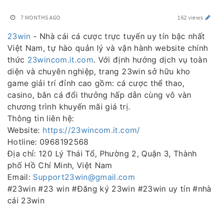
7 MONTHS AGO
162 views
23win
- Nhà cái cá cược trực tuyến uy tín bậc nhất
Việt Nam, tự hào quản lý và vận hành website chính
thức
23wincom.it.com
. Với định hướng dịch vụ toàn
diện và chuyên nghiệp, trang 23win sở hữu kho
game giải trí đỉnh cao gồm: cá cược thể thao,
casino, bắn cá đổi thưởng hấp dẫn cùng vô vàn
chương trình khuyến mãi giá trị.
Thông tin liên hệ:
Website:
https://23wincom.it.com/
Hotline: 0968192568
Địa chỉ: 120 Lý Thái Tổ, Phường 2, Quận 3, Thành
phố Hồ Chí Minh, Việt Nam
Email:
Support23win@gmail.com
#23win #23 win #Đăng ký 23win #23win uy tín #nhà
cái 23win