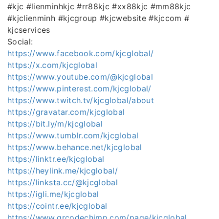
#kjc #lienminhkjc #rr88kjc #xx88kjc #mm88kjc
#kjclienminh #kjcgroup #kjcwebsite #kjccom #
kjcservices
Social:
https://www.facebook.com/kjcglobal/
https://x.com/kjcglobal
https://www.youtube.com/@kjcglobal
https://www.pinterest.com/kjcglobal/
https://www.twitch.tv/kjcglobal/about
https://gravatar.com/kjcglobal
https://bit.ly/m/kjcglobal
https://www.tumblr.com/kjcglobal
https://www.behance.net/kjcglobal
https://linktr.ee/kjcglobal
https://heylink.me/kjcglobal/
https://linksta.cc/@kjcglobal
https://igli.me/kjcglobal
https://cointr.ee/kjcglobal
https://www.qrcodechimp.com/page/kjcglobal