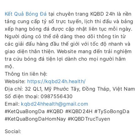
Kết Quả Bóng Đá
tại chuyên trang KQBD 24h là nền
tảng cung cấp tỷ số trực tuyến, lịch thi đấu và bảng
xếp hạng bóng đá được cập nhật liên tục mỗi ngày.
Người dùng có thể dễ dàng theo dõi thông tin từ
các giải đấu hàng đầu thế giới với tốc độ nhanh và
giao diện thân thiện. Website mang đến trải nghiệm
tra cứu bóng đá tiện lợi dành cho mọi người hâm
mộ.
Thông tin liên hệ:
Website:
https://kqbd24h.health/
Địa chỉ: 32 QL1, Mỹ Phước Tây, Đồng Tháp, Việt Nam
Số điện thoại: 0987556430
Email:
kqbd24hhealth@gmail.com
#KetQuaBongDa #KQBD #KQBD24H #TySoBongDa
#KetQuaBongDaHomNay #KQBDTrucTuyen
Social: