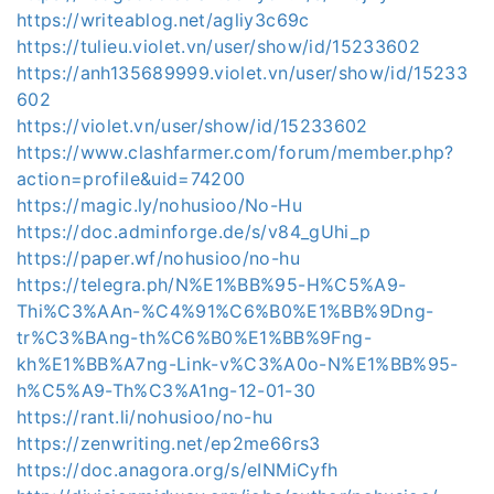
https://writeablog.net/agliy3c69c
https://tulieu.violet.vn/user/show/id/15233602
https://anh135689999.violet.vn/user/show/id/15233
602
https://violet.vn/user/show/id/15233602
https://www.clashfarmer.com/forum/member.php?
action=profile&uid=74200
https://magic.ly/nohusioo/No-Hu
https://doc.adminforge.de/s/v84_gUhi_p
https://paper.wf/nohusioo/no-hu
https://telegra.ph/N%E1%BB%95-H%C5%A9-
Thi%C3%AAn-%C4%91%C6%B0%E1%BB%9Dng-
tr%C3%BAng-th%C6%B0%E1%BB%9Fng-
kh%E1%BB%A7ng-Link-v%C3%A0o-N%E1%BB%95-
h%C5%A9-Th%C3%A1ng-12-01-30
https://rant.li/nohusioo/no-hu
https://zenwriting.net/ep2me66rs3
https://doc.anagora.org/s/eINMiCyfh