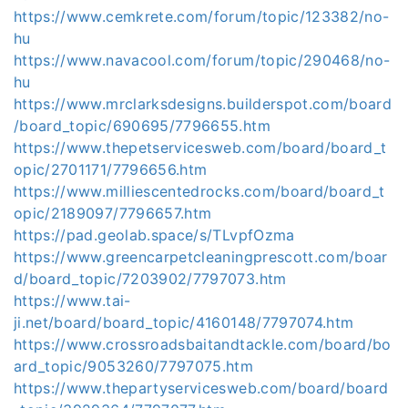
https://www.cemkrete.com/forum/topic/123382/no-
hu
https://www.navacool.com/forum/topic/290468/no-
hu
https://www.mrclarksdesigns.builderspot.com/board
/board_topic/690695/7796655.htm
https://www.thepetservicesweb.com/board/board_t
opic/2701171/7796656.htm
https://www.milliescentedrocks.com/board/board_t
opic/2189097/7796657.htm
https://pad.geolab.space/s/TLvpfOzma
https://www.greencarpetcleaningprescott.com/boar
d/board_topic/7203902/7797073.htm
https://www.tai-
ji.net/board/board_topic/4160148/7797074.htm
https://www.crossroadsbaitandtackle.com/board/bo
ard_topic/9053260/7797075.htm
https://www.thepartyservicesweb.com/board/board