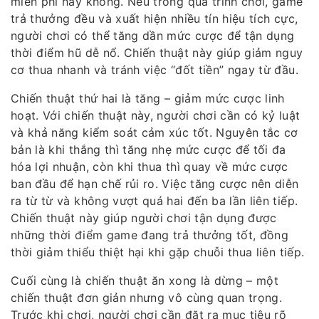
miễn phí hay không. Nếu trong quá trình chơi, game
trả thưởng đều và xuất hiện nhiều tín hiệu tích cực,
người chơi có thể tăng dần mức cược để tận dụng
thời điểm hũ dễ nổ. Chiến thuật này giúp giảm nguy
cơ thua nhanh và tránh việc “đốt tiền” ngay từ đầu.
Chiến thuật thứ hai là tăng – giảm mức cược linh
hoạt. Với chiến thuật này, người chơi cần có kỷ luật
và khả năng kiểm soát cảm xúc tốt. Nguyên tắc cơ
bản là khi thắng thì tăng nhẹ mức cược để tối đa
hóa lợi nhuận, còn khi thua thì quay về mức cược
ban đầu để hạn chế rủi ro. Việc tăng cược nên diễn
ra từ từ và không vượt quá hai đến ba lần liên tiếp.
Chiến thuật này giúp người chơi tận dụng được
những thời điểm game đang trả thưởng tốt, đồng
thời giảm thiểu thiệt hại khi gặp chuỗi thua liên tiếp.
Cuối cùng là chiến thuật ăn xong là dừng – một
chiến thuật đơn giản nhưng vô cùng quan trọng.
Trước khi chơi, người chơi cần đặt ra mục tiêu rõ