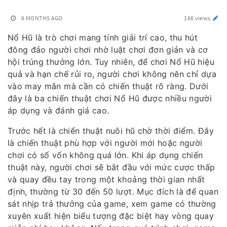
6 MONTHS AGO
166 views
Nổ Hũ là trò chơi mang tính giải trí cao, thu hút
đông đảo người chơi nhờ luật chơi đơn giản và cơ
hội trúng thưởng lớn. Tuy nhiên, để chơi Nổ Hũ hiệu
quả và hạn chế rủi ro, người chơi không nên chỉ dựa
vào may mắn mà cần có chiến thuật rõ ràng. Dưới
đây là ba chiến thuật chơi Nổ Hũ được nhiều người
áp dụng và đánh giá cao.
Trước hết là chiến thuật nuôi hũ chờ thời điểm. Đây
là chiến thuật phù hợp với người mới hoặc người
chơi có số vốn không quá lớn. Khi áp dụng chiến
thuật này, người chơi sẽ bắt đầu với mức cược thấp
và quay đều tay trong một khoảng thời gian nhất
định, thường từ 30 đến 50 lượt. Mục đích là để quan
sát nhịp trả thưởng của game, xem game có thường
xuyên xuất hiện biểu tượng đặc biệt hay vòng quay