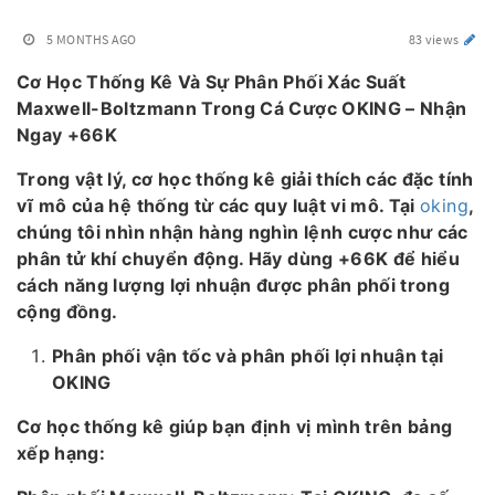
5 MONTHS AGO
83 views
Cơ Học Thống Kê Và Sự Phân Phối Xác Suất
Maxwell-Boltzmann Trong Cá Cược OKING – Nhận
Ngay +66K
Trong vật lý, cơ học thống kê giải thích các đặc tính
vĩ mô của hệ thống từ các quy luật vi mô. Tại
oking
,
chúng tôi nhìn nhận hàng nghìn lệnh cược như các
phân tử khí chuyển động. Hãy dùng +66K để hiểu
cách năng lượng lợi nhuận được phân phối trong
cộng đồng.
Phân phối vận tốc và phân phối lợi nhuận tại
OKING
Cơ học thống kê giúp bạn định vị mình trên bảng
xếp hạng: