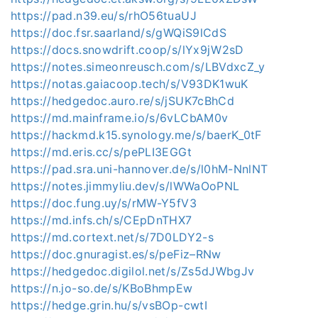
https://pad.n39.eu/s/rhO56tuaUJ
https://doc.fsr.saarland/s/gWQiS9lCdS
https://docs.snowdrift.coop/s/lYx9jW2sD
https://notes.simeonreusch.com/s/LBVdxcZ_y
https://notas.gaiacoop.tech/s/V93DK1wuK
https://hedgedoc.auro.re/s/jSUK7cBhCd
https://md.mainframe.io/s/6vLCbAM0v
https://hackmd.k15.synology.me/s/baerK_0tF
https://md.eris.cc/s/pePLI3EGGt
https://pad.sra.uni-hannover.de/s/l0hM-NnlNT
https://notes.jimmyliu.dev/s/lWWaOoPNL
https://doc.fung.uy/s/rMW-Y5fV3
https://md.infs.ch/s/CEpDnTHX7
https://md.cortext.net/s/7D0LDY2-s
https://doc.gnuragist.es/s/peFiz–RNw
https://hedgedoc.digilol.net/s/Zs5dJWbgJv
https://n.jo-so.de/s/KBoBhmpEw
https://hedge.grin.hu/s/vsBOp-cwtI