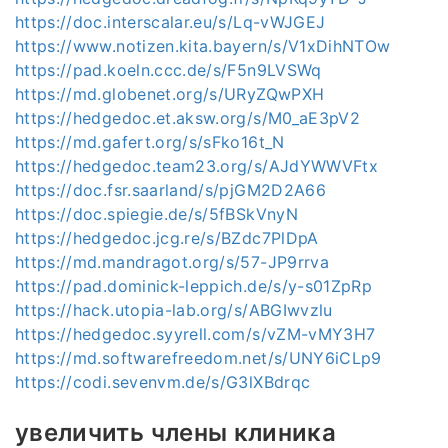
https://doc.interscalar.eu/s/Lq-vWJGEJ
https://www.notizen.kita.bayern/s/V1xDihNTOw
https://pad.koeln.ccc.de/s/F5n9LVSWq
https://md.globenet.org/s/URyZQwPXH
https://hedgedoc.et.aksw.org/s/M0_aE3pV2
https://md.gafert.org/s/sFko16t_N
https://hedgedoc.team23.org/s/AJdYWWVFtx
https://doc.fsr.saarland/s/pjGM2D2A66
https://doc.spiegie.de/s/5fBSkVnyN
https://hedgedoc.jcg.re/s/BZdc7PlDpA
https://md.mandragot.org/s/57-JP9rrva
https://pad.dominick-leppich.de/s/y-s01ZpRp
https://hack.utopia-lab.org/s/ABGIwvzlu
https://hedgedoc.syyrell.com/s/vZM-vMY3H7
https://md.softwarefreedom.net/s/UNY6iCLp9
https://codi.sevenvm.de/s/G3lXBdrqc
увеличить члены клиника