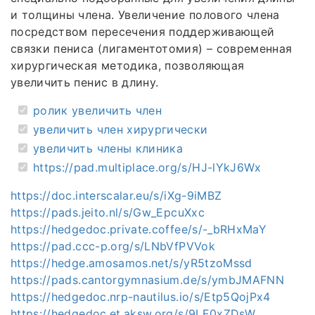
и толщины члена. Увеличение полового члена
посредством пересечения поддерживающей
связки пениса (лигаментотомия) – современная
хирургическая методика, позволяющая
увеличить пенис в длину.
ролик увеличить член
увеличить член хирургически
увеличить члены клиника
https://pad.multiplace.org/s/HJ-lYkJ6Wx
https://doc.interscalar.eu/s/iXg-9iMBZ
https://pads.jeito.nl/s/Gw_EpcuXxc
https://hedgedoc.private.coffee/s/-_bRHxMaY
https://pad.ccc-p.org/s/LNbVfPVVok
https://hedge.amosamos.net/s/yR5tzoMssd
https://pads.cantorgymnasium.de/s/ymbJMAFNN
https://hedgedoc.nrp-nautilus.io/s/Etp5QojPx4
https://hedgedoc.et.aksw.org/s/9LE0xZDsW