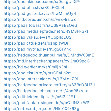
https://doc.hkispace.com/s/0uLgUeXP-
https://pad.bhh.sh/s/K0LF-XLi4
https://pad.gusted.xyz/s/hwMiimUy4
https://md.coredump.ch/s/wrx-9slbZ
https://pads.tobast.fr/s/Ud8AaBEQeG
https://pad.medialepfade.net/s/49M8FkGxI
https://pad.yuka.dev/s/tOopllcEUS
https://pad.cttue.de/s/9zhpltWDi
https://pad.mytga.de/s/n_gS6rVhx
https://hedgedoc.thuanbui.me/s/DMndW08mE
https://md.interhacker.space/s/xyQmO9pcG
https://hd.wedler.me/s/0miijp3hL
https://doc.cisti.org/s/msCFaLn2m
https://doc.interscalar.eu/s/LZrAdvZ9i
https://hedgedoc.private.coffee/s/33BnD3U2J
https://hedgedoc.ichmann.de/s/4axR6xVLx-
https://edit.leiden.digital/s/x6I2lf2Fd
https://pad.fablab-siegen.de/s/pCidN3IxWP
https://notes.rabjerg.de/s/Hkt0Qfk6Zg