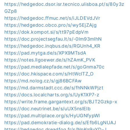
https://hedgedoc.dsor.isr.tecnico.ulisboa.pt/s/80y3z
GZp8
https://hedgedoc.ffmuc.net/s/iJLDEVdJVr
https://hedgedoc.obco.pro/s/wy5EjZAjg
https://dok.kompot.si/s/tt97pEdpVm
https://doc.projectsegfau.lt/s/-0lm93mIhN
https://hedgedoc.inqbus.de/s/RGUnh4_KR
https://pad.mytga.de/s/XPX9MTsdA
https://notes.llgoewer.de/s/hZAmK_PVK
https://pad.medialepfade.net/s/goGnma70c
https://doc.hkispace.com/s/HtWcITZ_O
https://md.nolog.cz/s/gj86BCFAw
https://md.darmstadt.ccc.de/s/fhNNkWPjzt
https://docs.localcharts.org/s/UyK1XP7-z
https://write.frame.gargantext.org/s/BJT2Gzkp-x
https://doc.neutrinet.be/s/uUX5nsIEIb
https://pad.multiplace.org/s/HyUGNfypWl
https://pad.demokratie-dialog.de/s/Efb6LgNUAJ
https://hedgedoc.dreadfog.fr/s/NpKq9yYD-J