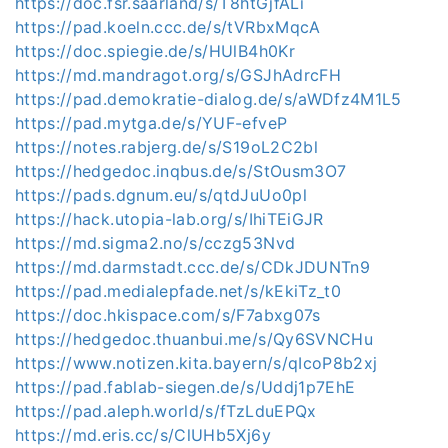
https://doc.fsr.saarland/s/T8htGjfALi
https://pad.koeln.ccc.de/s/tVRbxMqcA
https://doc.spiegie.de/s/HUlB4h0Kr
https://md.mandragot.org/s/GSJhAdrcFH
https://pad.demokratie-dialog.de/s/aWDfz4M1L5
https://pad.mytga.de/s/YUF-efveP
https://notes.rabjerg.de/s/S19oL2C2bl
https://hedgedoc.inqbus.de/s/StOusm3O7
https://pads.dgnum.eu/s/qtdJuUo0pl
https://hack.utopia-lab.org/s/IhiTEiGJR
https://md.sigma2.no/s/cczg53Nvd
https://md.darmstadt.ccc.de/s/CDkJDUNTn9
https://pad.medialepfade.net/s/kEkiTz_t0
https://doc.hkispace.com/s/F7abxg07s
https://hedgedoc.thuanbui.me/s/Qy6SVNCHu
https://www.notizen.kita.bayern/s/qIcoP8b2xj
https://pad.fablab-siegen.de/s/Uddj1p7EhE
https://pad.aleph.world/s/fTzLduEPQx
https://md.eris.cc/s/ClUHb5Xj6y