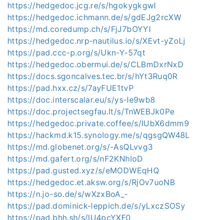
https://hedgedoc.jcg.re/s/hgokygkgwI
https://hedgedoc.ichmann.de/s/gdEJg2rcXW
https://md.coredump.ch/s/FjJ7bOYYI
https://hedgedoc.nrp-nautilus.io/s/XEvt-yZoLj
https://pad.ccc-p.org/s/Ukn-Y-57qt
https://hedgedoc.obermui.de/s/CLBmDxrNxD
https://docs.sgoncalves.tec.br/s/hYt3Ruq0R
https://pad.hxx.cz/s/7ayFUE1tvP
https://doc.interscalar.eu/s/ys-Ie9wb8
https://doc.projectsegfau.lt/s/TnWEBJk0Pe
https://hedgedoc.private.coffee/s/IUbX6dmm9
https://hackmd.k15.synology.me/s/qgsgQW48L
https://md.globenet.org/s/-AsQLvvg3
https://md.gafert.org/s/nF2KNhloD
https://pad.gusted.xyz/s/eMODWEqHQ
https://hedgedoc.et.aksw.org/s/RjOv7uoNB
https://n.jo-so.de/s/wXzxBoA_-
https://pad.dominick-leppich.de/s/yLxczSOSy
https://pad.bhh.sh/s/IU4pcYXF0