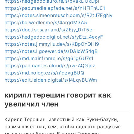
https://hedgedoc.auro.re/s/bVakDOkDpl
https://pad.medialepfade.net/s/YHFiFnU01
https://notes.simeonreusch.com/s/R2tJ7EgNv
https://hd.wedler.me/s/4argdM3A5
https://doc.fsr.saarland/s/ZEjy_DrT5e
https://hedgedoc.digilol.net/s/yEtz_4exyF
https://notes.jimmyliu.dev/s/KBpOYQHI9
https://notes.llgoewer.de/s/DAIcW54qB
https://md.mainframe.io/s/g61gGU7s1
https://pad.nantes.cloud/s/pw-AQGjcz
https://md.nolog.cz/s/n1qzvgBUQ
https://edit.leiden.digital/s/I4LqvBUWm
кирилл терешин говорит как
увеличил член
Кирилл Терешин, известный как Руки-базуки,
размышляет над тем, чтобы сделать раздутые
мышцы еще больше. В посте Терешин