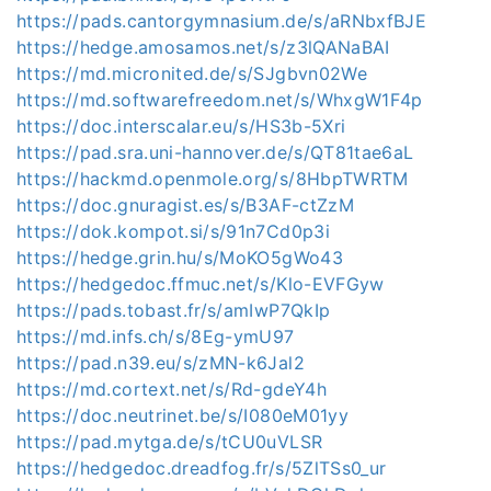
https://pads.cantorgymnasium.de/s/aRNbxfBJE
https://hedge.amosamos.net/s/z3lQANaBAI
https://md.micronited.de/s/SJgbvn02We
https://md.softwarefreedom.net/s/WhxgW1F4p
https://doc.interscalar.eu/s/HS3b-5Xri
https://pad.sra.uni-hannover.de/s/QT81tae6aL
https://hackmd.openmole.org/s/8HbpTWRTM
https://doc.gnuragist.es/s/B3AF-ctZzM
https://dok.kompot.si/s/91n7Cd0p3i
https://hedge.grin.hu/s/MoKO5gWo43
https://hedgedoc.ffmuc.net/s/Klo-EVFGyw
https://pads.tobast.fr/s/amIwP7QkIp
https://md.infs.ch/s/8Eg-ymU97
https://pad.n39.eu/s/zMN-k6Jal2
https://md.cortext.net/s/Rd-gdeY4h
https://doc.neutrinet.be/s/I080eM01yy
https://pad.mytga.de/s/tCU0uVLSR
https://hedgedoc.dreadfog.fr/s/5ZlTSs0_ur