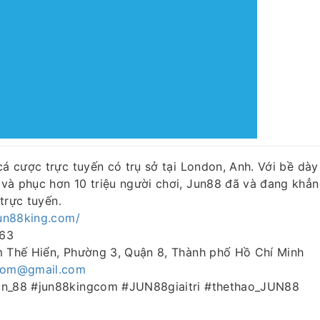
cá cược trực tuyến có trụ sở tại London, Anh. Với bề dà
à phục hơn 10 triệu người chơi, Jun88 đã và đang khẳng
 trực tuyến.
jun88king.com/
963
m Thế Hiển, Phường 3, Quận 8, Thành phố Hồ Chí Minh
com@gmail.com
un_88 #jun88kingcom #JUN88giaitri #thethao_JUN88