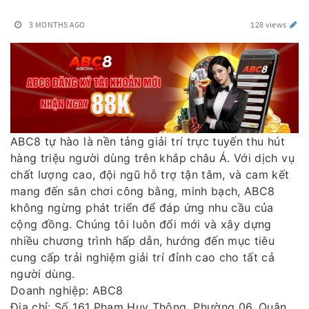
3 MONTHS AGO
128 views
ABC8 tự hào là nền tảng giải trí trực tuyến thu hút
hàng triệu người dùng trên khắp châu Á. Với dịch vụ
chất lượng cao, đội ngũ hỗ trợ tận tâm, và cam kết
mang đến sân chơi công bằng, minh bạch, ABC8
không ngừng phát triển để đáp ứng nhu cầu của
cộng đồng. Chúng tôi luôn đổi mới và xây dựng
nhiều chương trình hấp dẫn, hướng đến mục tiêu
cung cấp trải nghiệm giải trí đỉnh cao cho tất cả
người dùng.
Doanh nghiệp: ABC8
Địa chỉ: Số 161 Phạm Huy Thông, Phường 06, Quận