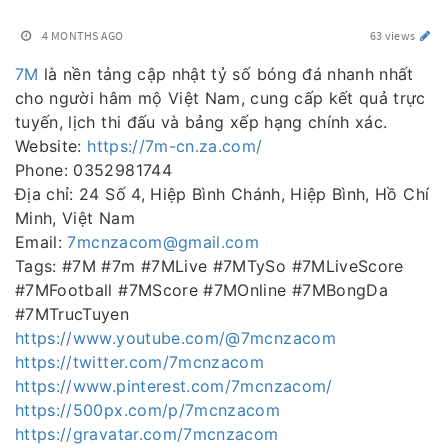
4 MONTHS AGO
63 views
7M
là nền tảng cập nhật tỷ số bóng đá nhanh nhất
cho người hâm mộ Việt Nam, cung cấp kết quả trực
tuyến, lịch thi đấu và bảng xếp hạng chính xác.
Website:
https://7m-cn.za.com/
Phone: 0352981744
Địa chỉ: 24 Số 4, Hiệp Bình Chánh, Hiệp Bình, Hồ Chí
Minh, Việt Nam
Email:
7mcnzacom@gmail.com
Tags: #7M #7m #7MLive #7MTySo #7MLiveScore
#7MFootball #7MScore #7MOnline #7MBongDa
#7MTrucTuyen
https://www.youtube.com/@7mcnzacom
https://twitter.com/7mcnzacom
https://www.pinterest.com/7mcnzacom/
https://500px.com/p/7mcnzacom
https://gravatar.com/7mcnzacom