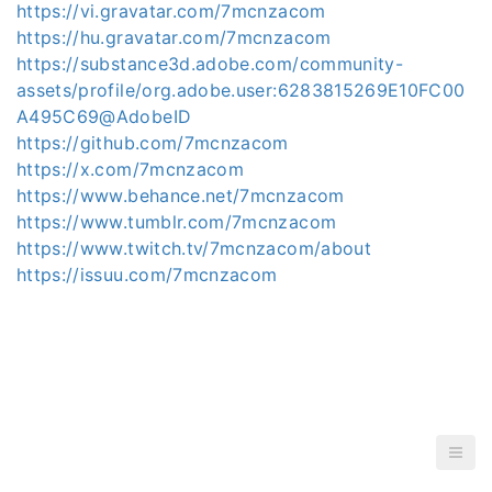
https://vi.gravatar.com/7mcnzacom
https://hu.gravatar.com/7mcnzacom
https://substance3d.adobe.com/community-
assets/profile/org.adobe.user:6283815269E10FC00
A495C69@AdobeID
https://github.com/7mcnzacom
https://x.com/7mcnzacom
https://www.behance.net/7mcnzacom
https://www.tumblr.com/7mcnzacom
https://www.twitch.tv/7mcnzacom/about
https://issuu.com/7mcnzacom