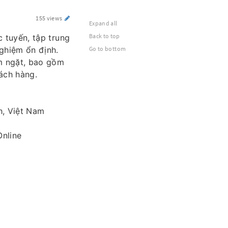
155 views
Expand all
Back to top
c tuyến, tập trung
nghiệm ổn định.
Go to bottom
êm ngặt, bao gồm
ách hàng.
h, Việt Nam
nline