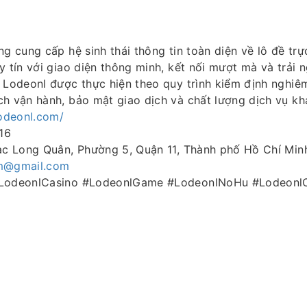
ng cung cấp hệ sinh thái thông tin toàn diện về lô đề trự
y tín với giao diện thông minh, kết nối mượt mà và trải 
n Lodeonl được thực hiện theo quy trình kiểm định nghi
ch vận hành, bảo mật giao dịch và chất lượng dịch vụ kh
lodeonl.com/
16
Lạc Long Quân, Phường 5, Quận 11, Thành phố Hồ Chí Min
m@gmail.com
#LodeonlCasino #LodeonlGame #LodeonlNoHu #LodeonlO