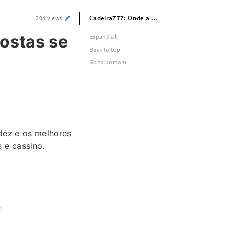
Cadeira777: Onde a Diversão e as Apostas se Encontram
204 views
ostas se
Expand all
Back to top
Go to bottom
dez e os melhores
 e cassino.
e