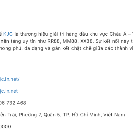
Tế
KJC
là thương hiệu giải trí hàng đầu khu vực Châu Á –
u nền tảng uy tín như RR88, MM88, XX88. Sự kết nối này 
í phong phú, đa dạng và gắn kết chặt chẽ giữa các thành v
jc.in.net/
c.in.net
896 732 468
ễn Trãi, Phường 7, Quận 5, TP. Hồ Chí Minh, Việt Nam
00000