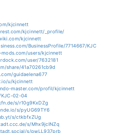
com/kjcinnett
rest.com/kjcinnett/_profile/
iki.com/kjcinnett
business.com/BusinessProfile/7714667/KJC
-mods.com/users/kjcinnett
tardock.com/user/7632181
com/share/41a70261cb9d
z.com/guidaelena677
.io/u/kjcinnett
ndo-master.com/profil/kjcinnett
ph/KJC-02-04
kfn.de/s/r10g9KxDZg
mende.io/s/pyUG69TY6
ub.yt/s/ctkbfxZUg
tadt.ccc.de/s/Mhx9jcINZq
stadt.social/s/pwLL937prb