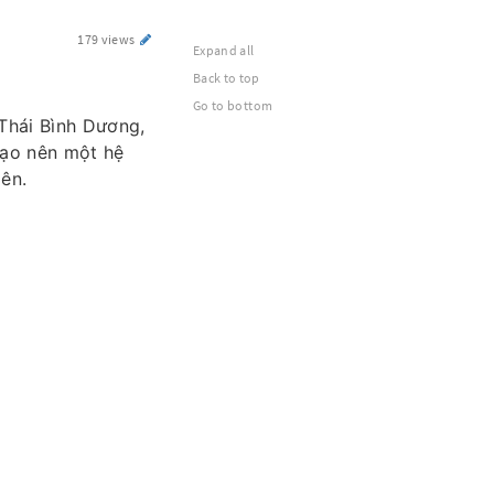
179 views
Expand all
Back to top
Go to bottom
 Thái Bình Dương,
tạo nên một hệ
iên.