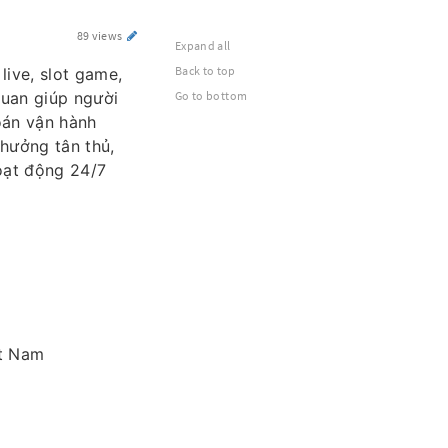
89 views
Expand all
Back to top
live, slot game,
quan giúp người
Go to bottom
toán vận hành
hưởng tân thủ,
oạt động 24/7
ệt Nam