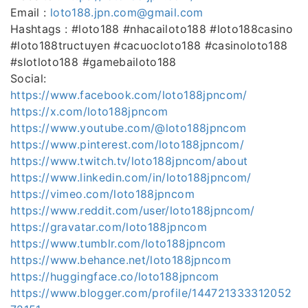
Email :
loto188.jpn.com@gmail.com
Hashtags : #loto188 #nhacailoto188 #loto188casino
#loto188tructuyen #cacuocloto188 #casinoloto188
#slotloto188 #gamebailoto188
Social:
https://www.facebook.com/loto188jpncom/
https://x.com/loto188jpncom
https://www.youtube.com/@loto188jpncom
https://www.pinterest.com/loto188jpncom/
https://www.twitch.tv/loto188jpncom/about
https://www.linkedin.com/in/loto188jpncom/
https://vimeo.com/loto188jpncom
https://www.reddit.com/user/loto188jpncom/
https://gravatar.com/loto188jpncom
https://www.tumblr.com/loto188jpncom
https://www.behance.net/loto188jpncom
https://huggingface.co/loto188jpncom
https://www.blogger.com/profile/144721333312052