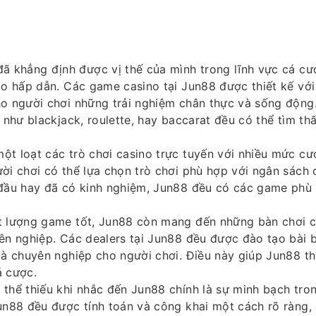
ã khẳng định được vị thế của mình trong lĩnh vực cá cư
no hấp dẫn. Các game casino tại Jun88 được thiết kế với
o người chơi những trải nghiệm chân thực và sống động.
i như blackjack, roulette, hay baccarat đều có thể tìm thấ
ột loạt các trò chơi casino trực tuyến với nhiều mức cư
ời chơi có thể lựa chọn trò chơi phù hợp với ngân sách
 đầu hay đã có kinh nghiệm, Jun88 đều có các game phù
t lượng game tốt, Jun88 còn mang đến những bàn chơi c
ên nghiệp. Các dealers tại Jun88 đều được đào tạo bài 
và chuyên nghiệp cho người chơi. Điều này giúp Jun88 t
á cược.
 thể thiếu khi nhắc đến Jun88 chính là sự minh bạch tro
un88 đều được tính toán và công khai một cách rõ ràng, 