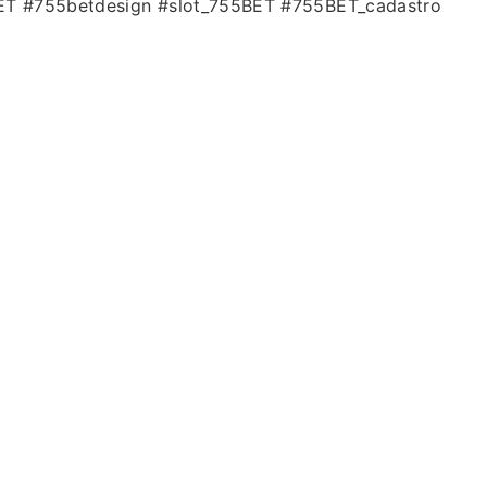
T #755betdesign #slot_755BET #755BET_cadastro