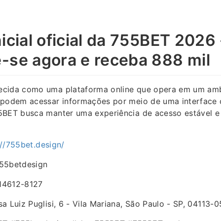
icial oficial da 755BET 2026 
-se agora e receba 888 mil
cida como uma plataforma online que opera em um ambi
 podem acessar informações por meio de uma interface 
5BET busca manter uma experiência de acesso estável e
://755bet.design/
755betdesign
 14612-8127
a Luiz Puglisi, 6 - Vila Mariana, São Paulo - SP, 04113-05