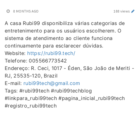
8 MONTHS AGO
188 views
A casa Rubi99 disponibiliza várias categorias de
entretenimento para os usuários escolherem. O
sistema de atendimento ao cliente funciona
continuamente para esclarecer dúvidas.
Website:
https://rubi99.tech/
Telefone: 005566773542
Endereço: R. Ceci, 1017 - Éden, São João de Meriti -
RJ, 25535-120, Brazil
E-mail:
rubi99tech@gmail.com
Tags: #rubi99tech #rubi99techblog
#linkpara_rubi99tech #pagina_inicial_rubi99tech
#registro_rubi99tech