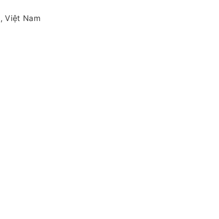
, Việt Nam