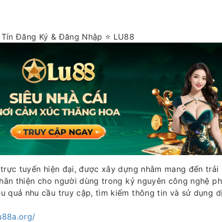
Tín Đăng Ký & Đăng Nhập ⭐️ LU88
 trực tuyến hiện đại, được xây dựng nhằm mang đến trải
 thân thiện cho người dùng trong kỷ nguyên công nghệ ph
 quả nhu cầu truy cập, tìm kiếm thông tin và sử dụng d
lu88a.org/