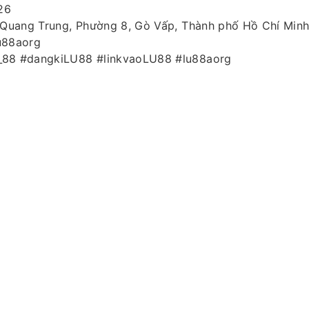
26
. Quang Trung, Phường 8, Gò Vấp, Thành phố Hồ Chí Minh
u88aorg
_88 #dangkiLU88 #linkvaoLU88 #lu88aorg