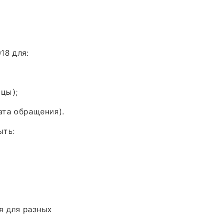
18 для:
ицы);
ата обращения).
ыть:
я для разных