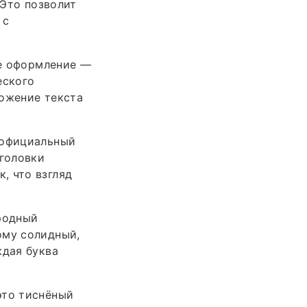
 Это позволит
 с
ое оформление —
еского
ложение текста
 официальный
аголовки
, что взгляд
ородный
ому солидный,
ждая буква
это тиснёный