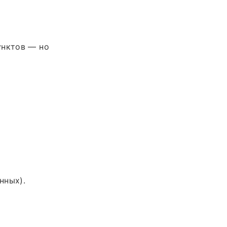
унктов — но
нных).