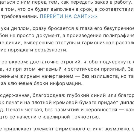
аться с ним перед тем, как передать заказ в работу.
в том, что он будет выполнен в срок, в соответствии
 требованиями.
ПЕРЕЙТИ НА САЙТ>>>
руки диплом, сразу бросается в глаза его безупречн
бой не просто документ, а произведение полиграфич
ие линии, выверенные отступы и гармоничное распо
ие порядка и серьёзности.
со вкусом: достаточно строгий, чтобы подчеркнуть
а, но при этом читаемый и эстетически приятный. З
енным жирным начертанием — без излишеств, но так
 за ключевые блоки информации.
сдержанная, благородная: глубокий синий или благ
к печати на плотной кремовой бумаге придаёт дипл
д. Печать чёткая, без размытий и неровностей — ка
удто её нанесли с ювелирной точностью.
 привлекает элемент фирменного стиля: возможно, 