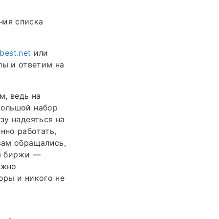
ния списка
best.net
или
ы и ответим на
м, ведь на
большой набор
зу надеяться на
нно работать,
вам обращались,
ты биржи —
ажно
оры и никого не