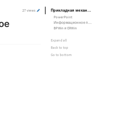
Прикладная механика Маркетинговое исследование#
27 views
PowerPoint
ое
Информационное право КрасГМУ
BPWin и ERWin
Expand all
Back to top
Go to bottom