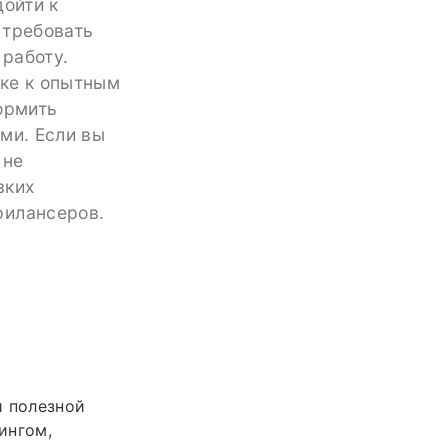
дойти к
 требовать
работу.
ике к опытным
ормить
ми. Если вы
 не
зких
рилансеров.
и полезной
ингом,