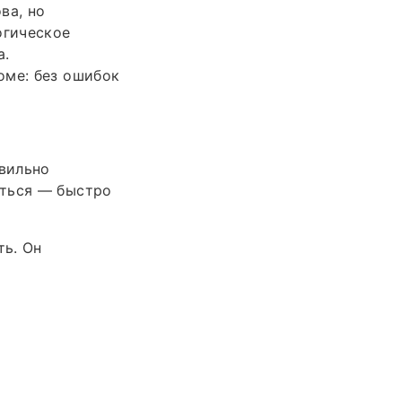
ва, но
огическое
а.
оме: без ошибок
авильно
аться — быстро
ть. Он