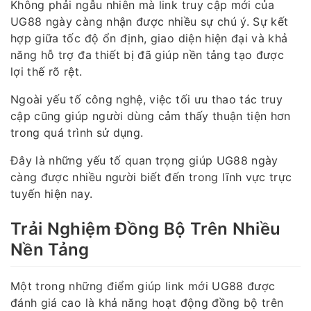
Không phải ngẫu nhiên mà link truy cập mới của
UG88 ngày càng nhận được nhiều sự chú ý. Sự kết
hợp giữa tốc độ ổn định, giao diện hiện đại và khả
năng hỗ trợ đa thiết bị đã giúp nền tảng tạo được
lợi thế rõ rệt.
Ngoài yếu tố công nghệ, việc tối ưu thao tác truy
cập cũng giúp người dùng cảm thấy thuận tiện hơn
trong quá trình sử dụng.
Đây là những yếu tố quan trọng giúp UG88 ngày
càng được nhiều người biết đến trong lĩnh vực trực
tuyến hiện nay.
Trải Nghiệm Đồng Bộ Trên Nhiều
Nền Tảng
Một trong những điểm giúp link mới UG88 được
đánh giá cao là khả năng hoạt động đồng bộ trên