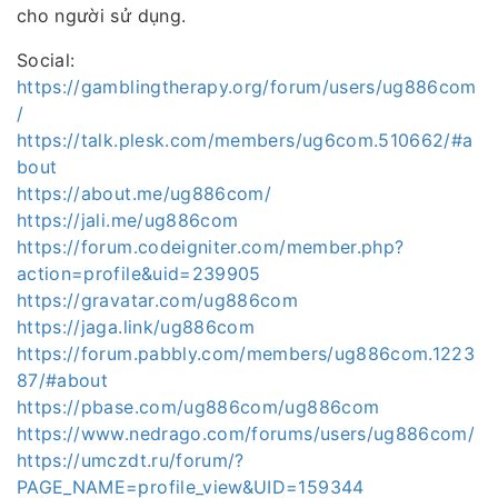
cho người sử dụng.
Social:
https://gamblingtherapy.org/forum/users/ug886com
/
https://talk.plesk.com/members/ug6com.510662/#a
bout
https://about.me/ug886com/
https://jali.me/ug886com
https://forum.codeigniter.com/member.php?
action=profile&uid=239905
https://gravatar.com/ug886com
https://jaga.link/ug886com
https://forum.pabbly.com/members/ug886com.1223
87/#about
https://pbase.com/ug886com/ug886com
https://www.nedrago.com/forums/users/ug886com/
https://umczdt.ru/forum/?
PAGE_NAME=profile_view&UID=159344