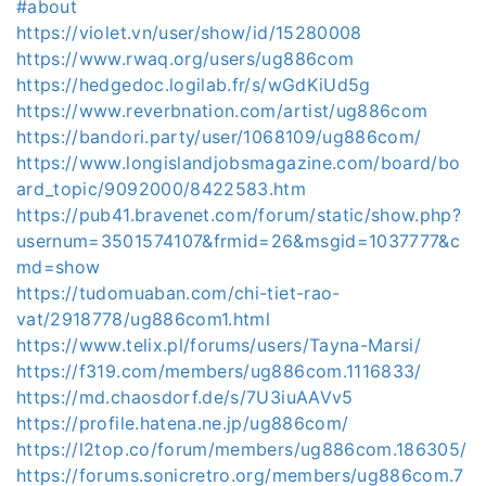
#about
https://violet.vn/user/show/id/15280008
https://www.rwaq.org/users/ug886com
https://hedgedoc.logilab.fr/s/wGdKiUd5g
https://www.reverbnation.com/artist/ug886com
https://bandori.party/user/1068109/ug886com/
https://www.longislandjobsmagazine.com/board/bo
ard_topic/9092000/8422583.htm
https://pub41.bravenet.com/forum/static/show.php?
usernum=3501574107&frmid=26&msgid=1037777&c
md=show
https://tudomuaban.com/chi-tiet-rao-
vat/2918778/ug886com1.html
https://www.telix.pl/forums/users/Tayna-Marsi/
https://f319.com/members/ug886com.1116833/
https://md.chaosdorf.de/s/7U3iuAAVv5
https://profile.hatena.ne.jp/ug886com/
https://l2top.co/forum/members/ug886com.186305/
https://forums.sonicretro.org/members/ug886com.7