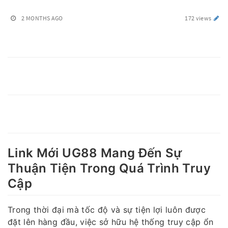
2 MONTHS AGO
172 views
Link Mới UG88 Mang Đến Sự
Thuận Tiện Trong Quá Trình Truy
Cập
Trong thời đại mà tốc độ và sự tiện lợi luôn được
đặt lên hàng đầu, việc sở hữu hệ thống truy cập ổn