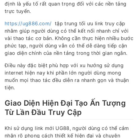
định là yếu tố rất quan trọng đối với các nền tảng
trực tuyến.
https://ug886.com/
tập trung tối ưu link truy cập
nhằm giúp người dùng có thể kết nối nhanh chỉ với
vài thao tác cơ bản. Không cần thực hiện nhiều bước
phức tạp, người dùng vẫn có thể dễ dàng tiếp cận
giao diện chính của nền tảng trong thời gian ngắn.
Điều này đặc biệt phù hợp với xu hướng sử dụng
internet hiện nay khi phần lớn người dùng mong
muốn mọi thao tác đều diễn ra nhanh gọn và thuận
tiện.
Giao Diện Hiện Đại Tạo Ấn Tượng
Từ Lần Đầu Truy Cập
Khi sử dụng link mới UG88, người dùng có thể cảm
nhận rõ phong cách thiết kế hiện đại và chuyên