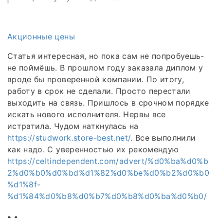
Акционные цены
Статья интересная, но пока сам не попробуешь-
не поймёшь. В прошлом году заказала диплом у
вроде бы проверенной компании. По итогу,
работу в срок не сделали. Просто перестали
выходить на связь. Пришлось в срочном порядке
искать нового исполнителя. Нервы все
истратила. Чудом наткнулась на
https://studwork.store-best.net/
. Все выполнили
как надо. С уверенностью их рекомендую
https://celtindependent.com/advert/%d0%ba%d0%b
2%d0%b0%d0%bd%d1%82%d0%be%d0%b2%d0%b0
%d1%8f-
%d1%84%d0%b8%d0%b7%d0%b8%d0%ba%d0%b0/