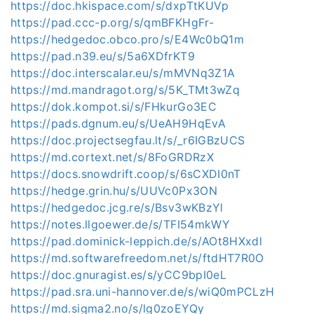
https://doc.hkispace.com/s/dxpTtKUVp
https://pad.ccc-p.org/s/qmBFKHgFr-
https://hedgedoc.obco.pro/s/E4Wc0bQ1m
https://pad.n39.eu/s/5a6XDfrKT9
https://doc.interscalar.eu/s/mMVNq3Z1A
https://md.mandragot.org/s/5K_TMt3wZq
https://dok.kompot.si/s/FHkurGo3EC
https://pads.dgnum.eu/s/UeAH9HqEvA
https://doc.projectsegfau.lt/s/_r6IGBzUCS
https://md.cortext.net/s/8FoGRDRzX
https://docs.snowdrift.coop/s/6sCXDI0nT
https://hedge.grin.hu/s/UUVc0Px3ON
https://hedgedoc.jcg.re/s/Bsv3wKBzYl
https://notes.llgoewer.de/s/TFI54mkWY
https://pad.dominick-leppich.de/s/AOt8HXxdl
https://md.softwarefreedom.net/s/ftdHT7R0O
https://doc.gnuragist.es/s/yCC9bpI0eL
https://pad.sra.uni-hannover.de/s/wiQ0mPCLzH
https://md.sigma2.no/s/lg0zoEYQy