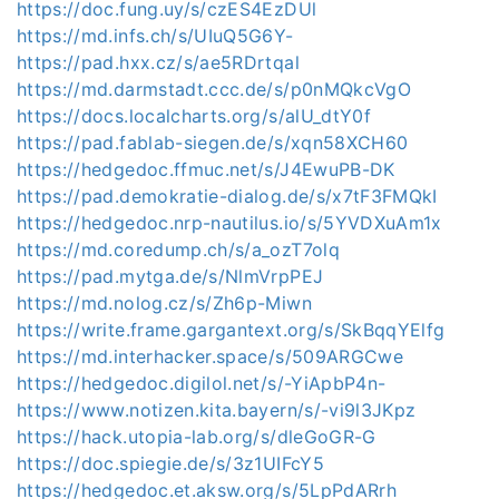
https://doc.fung.uy/s/czES4EzDUl
https://md.infs.ch/s/UIuQ5G6Y-
https://pad.hxx.cz/s/ae5RDrtqal
https://md.darmstadt.ccc.de/s/p0nMQkcVgO
https://docs.localcharts.org/s/alU_dtY0f
https://pad.fablab-siegen.de/s/xqn58XCH60
https://hedgedoc.ffmuc.net/s/J4EwuPB-DK
https://pad.demokratie-dialog.de/s/x7tF3FMQkI
https://hedgedoc.nrp-nautilus.io/s/5YVDXuAm1x
https://md.coredump.ch/s/a_ozT7olq
https://pad.mytga.de/s/NlmVrpPEJ
https://md.nolog.cz/s/Zh6p-Miwn
https://write.frame.gargantext.org/s/SkBqqYElfg
https://md.interhacker.space/s/509ARGCwe
https://hedgedoc.digilol.net/s/-YiApbP4n-
https://www.notizen.kita.bayern/s/-vi9l3JKpz
https://hack.utopia-lab.org/s/dleGoGR-G
https://doc.spiegie.de/s/3z1UIFcY5
https://hedgedoc.et.aksw.org/s/5LpPdARrh