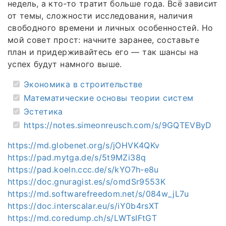
недель, а кто‑то тратит больше года. Всё зависит
от темы, сложности исследования, наличия
свободного времени и личных особенностей. Но
мой совет прост: начните заранее, составьте
план и придерживайтесь его — так шансы на
успех будут намного выше.
Экономика в строительстве
Математические основы теории систем
Эстетика
https://notes.simeonreusch.com/s/9GQTEVByD
https://md.globenet.org/s/jOHVK4QKv
https://pad.mytga.de/s/5t9MZi38q
https://pad.koeln.ccc.de/s/kYO7h-e8u
https://doc.gnuragist.es/s/omdSr9553K
https://md.softwarefreedom.net/s/084w_jL7u
https://doc.interscalar.eu/s/iY0b4rsXT
https://md.coredump.ch/s/LWTsIFtGT