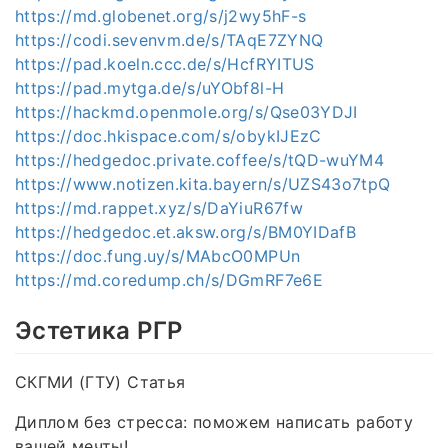
https://md.globenet.org/s/j2wy5hF-s
https://codi.sevenvm.de/s/TAqE7ZYNQ
https://pad.koeln.ccc.de/s/HcfRYITUS
https://pad.mytga.de/s/uYObf8l-H
https://hackmd.openmole.org/s/Qse03YDJI
https://doc.hkispace.com/s/obykIJEzC
https://hedgedoc.private.coffee/s/tQD-wuYM4
https://www.notizen.kita.bayern/s/UZS43o7tpQ
https://md.rappet.xyz/s/DaYiuR67fw
https://hedgedoc.et.aksw.org/s/BM0YIDafB
https://doc.fung.uy/s/MAbcO0MPUn
https://md.coredump.ch/s/DGmRF7e6E
Эстетика РГР
СКГМИ (ГТУ) Статья
Диплом без стресса: поможем написать работу
вашей мечты!