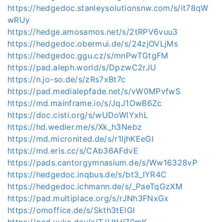
https://hedgedoc.stanleysolutionsnw.com/s/it78qW
wRUy
https://hedge.amosamos.net/s/2tRPV6vuu3
https://hedgedoc.obermui.de/s/24zjOVLjMs
https://hedgedoc.ggu.cz/s/mnPwTGtgFM
https://pad.aleph.world/s/DpzwC2rJU
https://n.jo-so.de/s/zRs7xBt7c
https://pad.medialepfade.net/s/vW0MPvfwS
https://md.mainframe.io/s/JqJ1OwB6Zc
https://doc.cisti.org/s/wUDoWIYxhL
https://hd.wedler.me/s/Xk_h3Nebz
https://md.micronited.de/s/r1IjhKEeGl
https://md.eris.cc/s/CAb36AFdvE
https://pads.cantorgymnasium.de/s/Ww16328vP
https://hedgedoc.inqbus.de/s/bt3_IYR4C
https://hedgedoc.ichmann.de/s/_PaeTqGzXM
https://pad.multiplace.org/s/rJNh3FNxGx
https://omoffice.de/s/Skth3tElGl
https://pad.yuka.dev/s/TJUtHI70mK