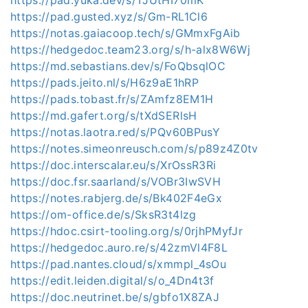
https://pad.gusted.xyz/s/Gm-RL1Cl6
https://notas.gaiacoop.tech/s/GMmxFgAib
https://hedgedoc.team23.org/s/h-alx8W6Wj
https://md.sebastians.dev/s/FoQbsqlOC
https://pads.jeito.nl/s/H6z9aE1hRP
https://pads.tobast.fr/s/ZAmfz8EM1H
https://md.gafert.org/s/tXdSERlsH
https://notas.laotra.red/s/PQv60BPusY
https://notes.simeonreusch.com/s/p89z4Z0tv
https://doc.interscalar.eu/s/XrOssR3Ri
https://doc.fsr.saarland/s/VOBr3IwSVH
https://notes.rabjerg.de/s/Bk402F4eGx
https://om-office.de/s/SksR3t4lzg
https://hdoc.csirt-tooling.org/s/0rjhPMyfJr
https://hedgedoc.auro.re/s/42zmVl4F8L
https://pad.nantes.cloud/s/xmmpl_4sOu
https://edit.leiden.digital/s/o_4Dn4t3f
https://doc.neutrinet.be/s/gbfo1X8ZAJ