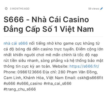
3 MONTHS AGO
59 views
S666 - Nhà Cái Casino
Đẳng Cấp Số 1 Việt Nam
nhà cái s666
nổi tiếng nhờ kho game cực khủng từ
cá độ bóng đá đến casino trực tuyến. Điểm cộng lớn
nhất khiến người chơi mê mẩn chính là tốc độ nạp
rút tiền siêu nhanh, sòng phẳng và hệ thống bảo mật
thông tin cực kỳ an toàn. Website:
https://s666.fit/
Phone: 0986123666 Địa chỉ: 280 Phạm Văn Đồng,
Cam Linh, Khánh Hòa, Việt Nam Email: cskh@s666fit
#s666 #s666_casino #nha_cai_s666
#trang_chu_s666