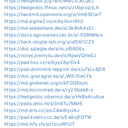
https://hedgedoc.jcg.re/s/MMCu_8LQEZ
https://hedgedoc.ffmuc.net/s/zUbpxqrjLA
https://hackmd.openmole.org/s/Vm6SElarT
https://md.sigma2.no/s/bySoor6h3
https://md.sebastians.dev/s/3k9nAAzEL
https://docs.sgoncalves.tec.br/s/-F0RhWkrs
https://hack.utopia-lab.org/s/ulD6i1CZ3
https://doc.spiegie.de/s/m_sBl6G6s
https://notes.jimmyliu.dev/s/RpwVQYeGJ
https://pad.hxx.cz/s/Gyy28yrDv4
https://pad.dominick-leppich.de/s/u7sLv4jD8
https://doc.gnuragist.es/s/_WlFJ5wLYk
https://md.globenet.org/s/kFGQFoylc
https://md.micronited.de/s/ry2Obak6-x
https://hedgedoc.obermui.de/s/HkBs4cuAue
https://pads.jeito.nl/s/3rl4Tu7MM6
https://md.eris.cc/s/oC8wBiyUAJ
https://pad.koeln.ccc.de/s/Ea8ojPOTW
https://md.infs.ch/s/rtzcuW1UT