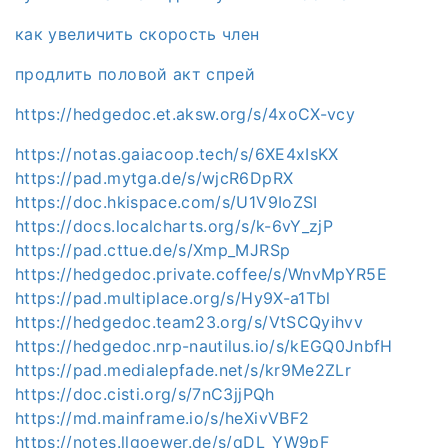
как увеличить скорость член
продлить половой акт спрей
https://hedgedoc.et.aksw.org/s/4xoCX-vcy
https://notas.gaiacoop.tech/s/6XE4xIsKX
https://pad.mytga.de/s/wjcR6DpRX
https://doc.hkispace.com/s/U1V9IoZSI
https://docs.localcharts.org/s/k-6vY_zjP
https://pad.cttue.de/s/Xmp_MJRSp
https://hedgedoc.private.coffee/s/WnvMpYR5E
https://pad.multiplace.org/s/Hy9X-a1Tbl
https://hedgedoc.team23.org/s/VtSCQyihvv
https://hedgedoc.nrp-nautilus.io/s/kEGQ0JnbfH
https://pad.medialepfade.net/s/kr9Me2ZLr
https://doc.cisti.org/s/7nC3jjPQh
https://md.mainframe.io/s/heXivVBF2
https://notes.llgoewer.de/s/qDL_YW9pF