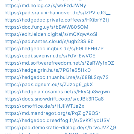
https://md.nolog.cz/s/wxFzdJWNy
https://pad.sra.uni-hannover.de/s/lZPVleJG__
https://hedgedoc.private.coffee/s/HXibrY2tj
https://doc.fung.uy/s/bBWW805OM
https://edit.leiden.digital/s/mQXqwAoSi
https://pad.nantes.cloud/s/ugh23SI9b
https://hedgedoc.inqbus.de/s/69LhEH6ZP
https://codi.sevenvm.de/s/FdV-EwVGE
https://md.softwarefreedom.net/s/ZaRWyfxOZ
https://hedge.grin.hu/s/7PG1e55HxD
https://hedgedoc.thuanbui.me/s/68BLSqv7S
https://pads.dgnum.eu/s/ZJzog6_gkX
https://hedge.amosamos.net/s/FkyQu3wgwn
https://docs.snowdrift.coop/s/cJBk3RGa8
https://omoffice.de/s/HJIIWTJaZx
https://md.mandragot.org/s/PqZIg79QSr
https://hedgedoc.dreadfog.fr/s/5vKK1yoUSV
https://pad.demokratie-dialog.de/s/brVcJVZ7_9