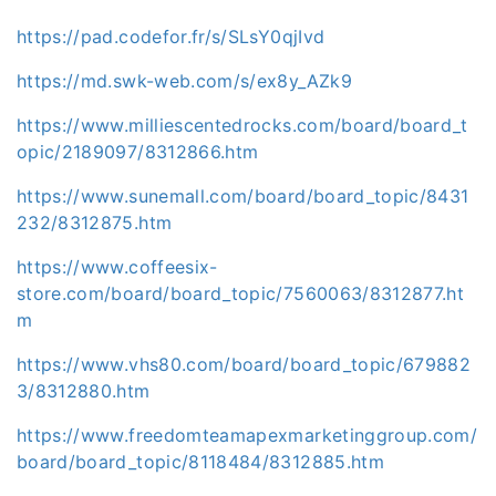
https://pad.codefor.fr/s/SLsY0qjIvd
https://md.swk-web.com/s/ex8y_AZk9
https://www.milliescentedrocks.com/board/board_t
opic/2189097/8312866.htm
https://www.sunemall.com/board/board_topic/8431
232/8312875.htm
https://www.coffeesix-
store.com/board/board_topic/7560063/8312877.ht
m
https://www.vhs80.com/board/board_topic/679882
3/8312880.htm
https://www.freedomteamapexmarketinggroup.com/
board/board_topic/8118484/8312885.htm