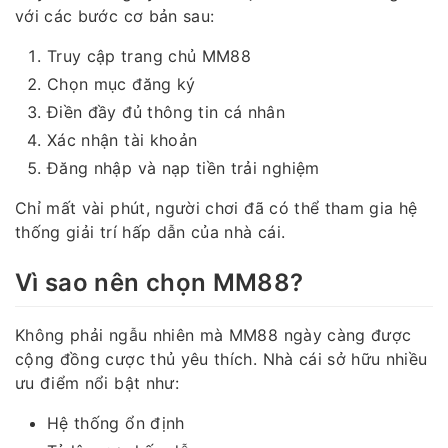
với các bước cơ bản sau:
Truy cập trang chủ MM88
Chọn mục đăng ký
Điền đầy đủ thông tin cá nhân
Xác nhận tài khoản
Đăng nhập và nạp tiền trải nghiệm
Chỉ mất vài phút, người chơi đã có thể tham gia hệ
thống giải trí hấp dẫn của nhà cái.
Vì sao nên chọn MM88?
Không phải ngẫu nhiên mà MM88 ngày càng được
cộng đồng cược thủ yêu thích. Nhà cái sở hữu nhiều
ưu điểm nổi bật như:
Hệ thống ổn định