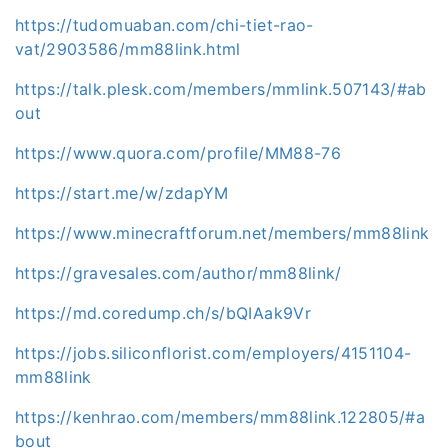
https://tudomuaban.com/chi-tiet-rao-
vat/2903586/mm88link.html
https://talk.plesk.com/members/mmlink.507143/#ab
out
https://www.quora.com/profile/MM88-76
https://start.me/w/zdapYM
https://www.minecraftforum.net/members/mm88link
https://gravesales.com/author/mm88link/
https://md.coredump.ch/s/bQIAak9Vr
https://jobs.siliconflorist.com/employers/4151104-
mm88link
https://kenhrao.com/members/mm88link.122805/#a
bout