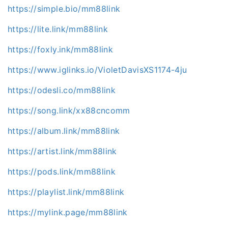
https://simple.bio/mm88link
https://lite.link/mm88link
https://foxly.ink/mm88link
https://www.iglinks.io/VioletDavisXS1174-4ju
https://odesli.co/mm88link
https://song.link/xx88cncomm
https://album.link/mm88link
https://artist.link/mm88link
https://pods.link/mm88link
https://playlist.link/mm88link
https://mylink.page/mm88link