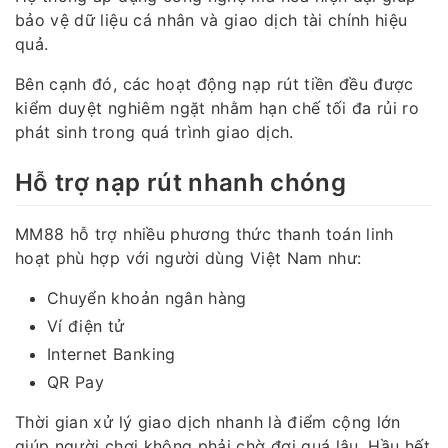
bảo vệ dữ liệu cá nhân và giao dịch tài chính hiệu
quả.
Bên cạnh đó, các hoạt động nạp rút tiền đều được
kiểm duyệt nghiêm ngặt nhằm hạn chế tối đa rủi ro
phát sinh trong quá trình giao dịch.
Hỗ trợ nạp rút nhanh chóng
MM88 hỗ trợ nhiều phương thức thanh toán linh
hoạt phù hợp với người dùng Việt Nam như:
Chuyển khoản ngân hàng
Ví điện tử
Internet Banking
QR Pay
Thời gian xử lý giao dịch nhanh là điểm cộng lớn
giúp người chơi không phải chờ đợi quá lâu. Hầu hết