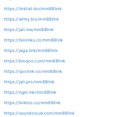
https://linklist.bio/mm88link
https://allmy.bio/mm88link
https://jali.me/mm88link
https://biolinku.co/mm88link
https://jaga.link/mm88link
https://bioqoo.com/mm88link
https://qoolink.co/mm88link
https://jali.pro/mm88link
https://ngel.ink/mm88link
https://linkbio.co/mm88link
https://soundcloud.com/mm88link