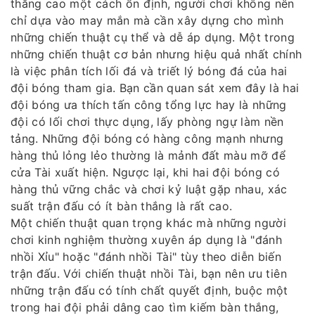
thắng cao một cách ổn định, người chơi không nên
chỉ dựa vào may mắn mà cần xây dựng cho mình
những chiến thuật cụ thể và dễ áp dụng. Một trong
những chiến thuật cơ bản nhưng hiệu quả nhất chính
là việc phân tích lối đá và triết lý bóng đá của hai
đội bóng tham gia. Bạn cần quan sát xem đây là hai
đội bóng ưa thích tấn công tổng lực hay là những
đội có lối chơi thực dụng, lấy phòng ngự làm nền
tảng. Những đội bóng có hàng công mạnh nhưng
hàng thủ lỏng lẻo thường là mảnh đất màu mỡ để
cửa Tài xuất hiện. Ngược lại, khi hai đội bóng có
hàng thủ vững chắc và chơi kỷ luật gặp nhau, xác
suất trận đấu có ít bàn thắng là rất cao.
Một chiến thuật quan trọng khác mà những người
chơi kinh nghiệm thường xuyên áp dụng là "đánh
nhồi Xỉu" hoặc "đánh nhồi Tài" tùy theo diễn biến
trận đấu. Với chiến thuật nhồi Tài, bạn nên ưu tiên
những trận đấu có tính chất quyết định, buộc một
trong hai đội phải dâng cao tìm kiếm bàn thắng,