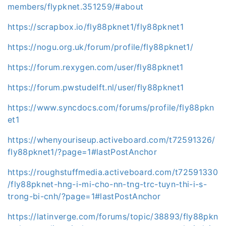
members/flypknet.351259/#about
https://scrapbox.io/fly88pknet1/fly88pknet1
https://nogu.org.uk/forum/profile/fly88pknet1/
https://forum.rexygen.com/user/fly88pknet1
https://forum.pwstudelft.nl/user/fly88pknet1
https://www.syncdocs.com/forums/profile/fly88pkn
et1
https://whenyouriseup.activeboard.com/t72591326/
fly88pknet1/?page=1#lastPostAnchor
https://roughstuffmedia.activeboard.com/t72591330
/fly88pknet-hng-i-mi-cho-nn-tng-trc-tuyn-thi-i-s-
trong-bi-cnh/?page=1#lastPostAnchor
https://latinverge.com/forums/topic/38893/fly88pkn