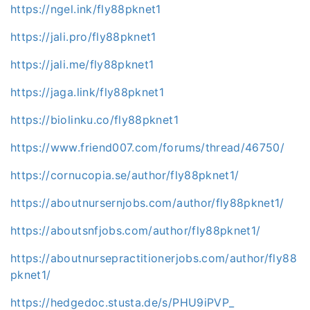
https://ngel.ink/fly88pknet1
https://jali.pro/fly88pknet1
https://jali.me/fly88pknet1
https://jaga.link/fly88pknet1
https://biolinku.co/fly88pknet1
https://www.friend007.com/forums/thread/46750/
https://cornucopia.se/author/fly88pknet1/
https://aboutnursernjobs.com/author/fly88pknet1/
https://aboutsnfjobs.com/author/fly88pknet1/
https://aboutnursepractitionerjobs.com/author/fly88
pknet1/
https://hedgedoc.stusta.de/s/PHU9iPVP_