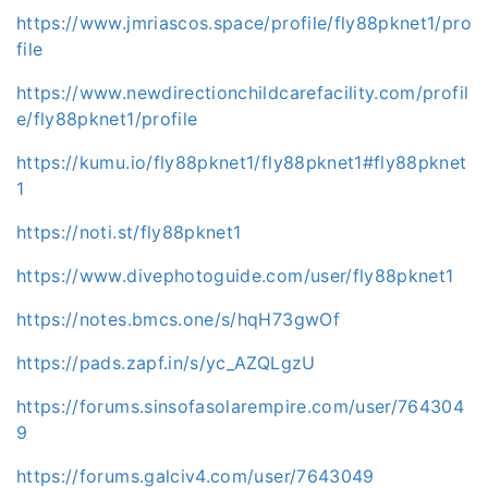
https://www.jmriascos.space/profile/fly88pknet1/pro
file
https://www.newdirectionchildcarefacility.com/profil
e/fly88pknet1/profile
https://kumu.io/fly88pknet1/fly88pknet1#fly88pknet
1
https://noti.st/fly88pknet1
https://www.divephotoguide.com/user/fly88pknet1
https://notes.bmcs.one/s/hqH73gwOf
https://pads.zapf.in/s/yc_AZQLgzU
https://forums.sinsofasolarempire.com/user/764304
9
https://forums.galciv4.com/user/7643049