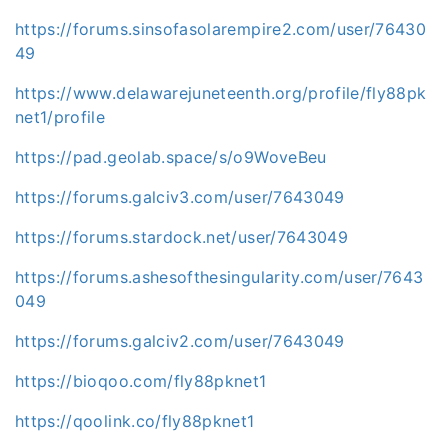
https://forums.sinsofasolarempire2.com/user/76430
49
https://www.delawarejuneteenth.org/profile/fly88pk
net1/profile
https://pad.geolab.space/s/o9WoveBeu
https://forums.galciv3.com/user/7643049
https://forums.stardock.net/user/7643049
https://forums.ashesofthesingularity.com/user/7643
049
https://forums.galciv2.com/user/7643049
https://bioqoo.com/fly88pknet1
https://qoolink.co/fly88pknet1