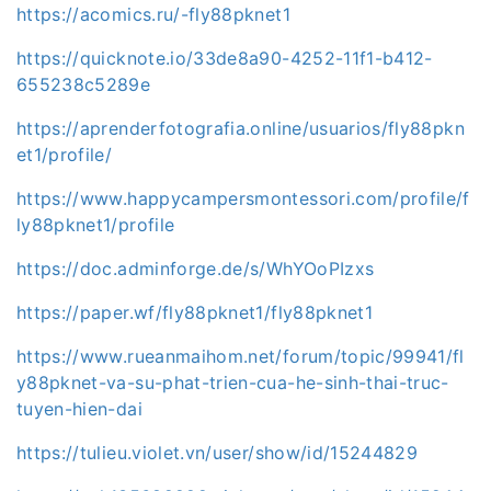
https://acomics.ru/-fly88pknet1
https://quicknote.io/33de8a90-4252-11f1-b412-
655238c5289e
https://aprenderfotografia.online/usuarios/fly88pkn
et1/profile/
https://www.happycampersmontessori.com/profile/f
ly88pknet1/profile
https://doc.adminforge.de/s/WhYOoPIzxs
https://paper.wf/fly88pknet1/fly88pknet1
https://www.rueanmaihom.net/forum/topic/99941/fl
y88pknet-va-su-phat-trien-cua-he-sinh-thai-truc-
tuyen-hien-dai
https://tulieu.violet.vn/user/show/id/15244829