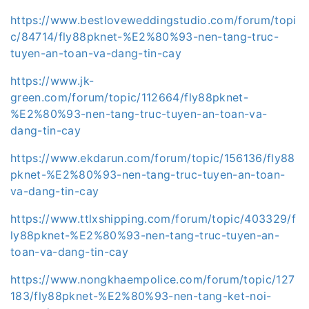
https://www.bestloveweddingstudio.com/forum/topi
c/84714/fly88pknet-%E2%80%93-nen-tang-truc-
tuyen-an-toan-va-dang-tin-cay
https://www.jk-
green.com/forum/topic/112664/fly88pknet-
%E2%80%93-nen-tang-truc-tuyen-an-toan-va-
dang-tin-cay
https://www.ekdarun.com/forum/topic/156136/fly88
pknet-%E2%80%93-nen-tang-truc-tuyen-an-toan-
va-dang-tin-cay
https://www.ttlxshipping.com/forum/topic/403329/f
ly88pknet-%E2%80%93-nen-tang-truc-tuyen-an-
toan-va-dang-tin-cay
https://www.nongkhaempolice.com/forum/topic/127
183/fly88pknet-%E2%80%93-nen-tang-ket-noi-