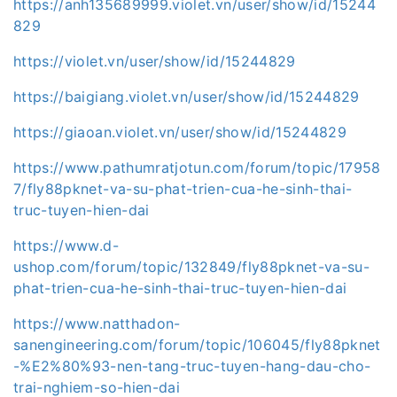
https://anh135689999.violet.vn/user/show/id/15244
829
https://violet.vn/user/show/id/15244829
https://baigiang.violet.vn/user/show/id/15244829
https://giaoan.violet.vn/user/show/id/15244829
https://www.pathumratjotun.com/forum/topic/17958
7/fly88pknet-va-su-phat-trien-cua-he-sinh-thai-
truc-tuyen-hien-dai
https://www.d-
ushop.com/forum/topic/132849/fly88pknet-va-su-
phat-trien-cua-he-sinh-thai-truc-tuyen-hien-dai
https://www.natthadon-
sanengineering.com/forum/topic/106045/fly88pknet
-%E2%80%93-nen-tang-truc-tuyen-hang-dau-cho-
trai-nghiem-so-hien-dai