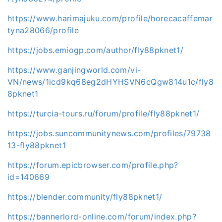
https://www.harimajuku.com/profile/horecacaffemar
tyna28066/profile
https://jobs.emiogp.com/author/fly88pknet1/
https://www.ganjingworld.com/vi-
VN/news/1icd9kq68eg2dHYHSVN6cQgw814u1c/fly8
8pknet1
https://turcia-tours.ru/forum/profile/fly88pknet1/
https://jobs.suncommunitynews.com/profiles/79738
13-fly88pknet1
https://forum.epicbrowser.com/profile.php?
id=140669
https://blender.community/fly88pknet1/
https://bannerlord-online.com/forum/index.php?