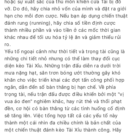
hoặc sự xuất sắc của thủ môn khiến cửa Tài bị đổ
vỡ. Do đó, hãy chia nhỏ vốn của mình và đặt ra giới
hạn cho mỗi đơn cược. Nếu bạn áp dụng chiến thuật
đánh rung (running), hãy chia số tiền định cược
thành nhiều phần và vào tiền ở các mốc thời gian
khác nhau để tối ưu hóa tỷ lệ ăn và giảm thiểu rủi
ro.
Yếu tố ngoại cảnh như thời tiết và trọng tài cũng là
những chi tiết nhỏ nhưng có thể làm thay đổi cục
diện kèo Tài Xỉu. Những trận đấu diễn ra dưới trời
mưa nặng hạt, sân trơn bóng ướt thường gây khó
khăn cho việc triển khai các đợt tấn công phối hợp
ngắn, dẫn đến số bàn thắng bị hạn chế. Về phía
trọng tài, nếu trận đấu được điều khiển bởi một "vị
vua áo đen" nghiêm khắc, hay rút thẻ và thổi phạt
đền, cơ hội có bàn thắng từ các tình huống cố định
sẽ tăng lên. Việc tổng hợp tất cả các yếu tố này
thành một cái nhìn đa chiều chính là bản chất của
một chiến thuật đánh kèo Tài Xỉu thành công. Hãy