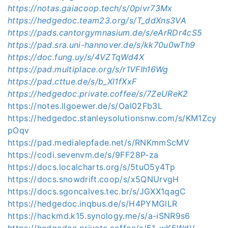
https://notas.gaiacoop.tech/s/0pivr73Mx
https://hedgedoc.team23.org/s/T_ddXns3VA
https://pads.cantorgymnasium.de/s/eArRDr4cS5
https://pad.sra.uni-hannover.de/s/kk70u0wTh9
https://doc.fung.uy/s/4VZTqWd4X
https://pad.multiplace.org/s/r1VFIh16Wg
https://pad.cttue.de/s/b_Xl1fXxF
https://hedgedoc.private.coffee/s/7ZeUReK2
https://notes.llgoewer.de/s/Oal02Fb3L
https://hedgedoc.stanleysolutionsnw.com/s/KM1Zcy
pOqv
https://pad.medialepfade.net/s/RNKmmScMV
https://codi.sevenvm.de/s/9FF28P-za
https://docs.localcharts.org/s/5tuO5y4Tp
https://docs.snowdrift.coop/s/x5QNUrvgH
https://docs.sgoncalves.tec.br/s/JGXX1qagC
https://hedgedoc.inqbus.de/s/H4PYMGlLR
https://hackmd.k15.synology.me/s/a-iSNR9s6
https://hedgedoc.private.coffee/s/51-wK5WdV