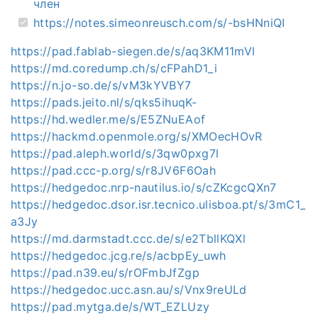
член
https://notes.simeonreusch.com/s/-bsHNniQI
https://pad.fablab-siegen.de/s/aq3KM11mVl
https://md.coredump.ch/s/cFPahD1_i
https://n.jo-so.de/s/vM3kYVBY7
https://pads.jeito.nl/s/qks5ihuqK-
https://hd.wedler.me/s/E5ZNuEAof
https://hackmd.openmole.org/s/XMOecHOvR
https://pad.aleph.world/s/3qw0pxg7l
https://pad.ccc-p.org/s/r8JV6F6Oah
https://hedgedoc.nrp-nautilus.io/s/cZKcgcQXn7
https://hedgedoc.dsor.isr.tecnico.ulisboa.pt/s/3mC1_
a3Jy
https://md.darmstadt.ccc.de/s/e2TbllKQXl
https://hedgedoc.jcg.re/s/acbpEy_uwh
https://pad.n39.eu/s/rOFmbJfZgp
https://hedgedoc.ucc.asn.au/s/Vnx9reULd
https://pad.mytga.de/s/WT_EZLUzy