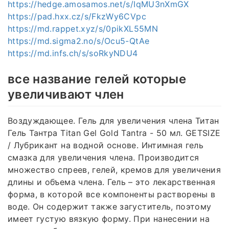
https://hedge.amosamos.net/s/IqMU3nXmGX
https://pad.hxx.cz/s/FkzWy6CVpc
https://md.rappet.xyz/s/0pikXL55MN
https://md.sigma2.no/s/Ocu5-QtAe
https://md.infs.ch/s/soRkyNDU4
все название гелей которые
увеличивают член
Воздуждающее. Гель для увеличения члена Титан
Гель Тантра Titan Gel Gold Tantra - 50 мл. GETSIZE
/ Лубрикант на водной основе. Интимная гель
смазка для увеличения члена. Производится
множество спреев, гелей, кремов для увеличения
длины и объема члена. Гель – это лекарственная
форма, в которой все компоненты растворены в
воде. Он содержит также загуститель, поэтому
имеет густую вязкую форму. При нанесении на