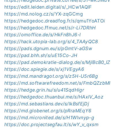
https://edit.leiden.digital/s/_HCw1AQlF
https://md.nolog.cz/s/YX-zqGCmg
https://hedgedoc.dreadfog.fr/s/qmu1YoATOi
https://hedgedoc.ffmuc.net/s/
r-Li7DRhH
https://omoffice.de/s/HkFn8hJ6-l
https://hack.utopia-lab.org/s/4_TAAyQC8
https://pads.dgnum.eu/s/pGmtV-aGSw
https://pad.bhh.sh/s/uE15Co-JH
https://pad.demokratie-dialog.de/s/MjlBcB0_IZ
https://doc.spiegie.de/s/xj1VEgyA6
https://md.mandragot.org/s/z5H-U5r6Bg
https://md.softwarefreedom.net/s/FmbQZzbMl
https://hedge.grin.hu/s/u41SqdHigr
https://hedgedoc.thuanbui.me/s/HAxlV_Aoz
https://md.sebastians.dev/s/lkBsfEjDj
https://md.globenet.org/s/pRraMEqY6
https://md.micronited.de/s/H1Wlvnyp-g
https://doc.projectsegfau.lt/s/wY_v_qxsm