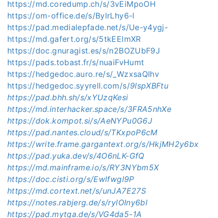
https://md.coredump.ch/s/3vEiMpoOH
https://om-office.de/s/BylrLhy6-l
https://pad.medialepfade.net/s/Ue-y4ygj-
https://md.gafert.org/s/5tkEElmXR
https://doc.gnuragist.es/s/n2BOZUbF9J
https://pads.tobast.fr/s/nuaiFvHumt
https://hedgedoc.auro.re/s/_WzxsaQIhv
https://hedgedoc.syyrell.com/s/
9lspXBFtu
https://pad.bhh.sh/s/xYUzqKesi
https://md.interhacker.space/s/3FRA5nhXe
https://dok.kompot.si/s/AeNYPu0G6J
https://pad.nantes.cloud/s/TKxpoP6cM
https://write.frame.gargantext.org/s/HkjMH2y6bx
https://pad.yuka.dev/s/4O6nLK-GfQ
https://md.mainframe.io/s/RY3NYbm5X
https://doc.cisti.org/s/Ewlfwgl9P
https://md.cortext.net/s/unJA7E27S
https://notes.rabjerg.de/s/rylOIny6bl
https://pad.mytga.de/s/VG4da5-1A