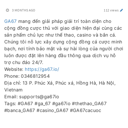
3 MONTHS AGO
112 views
GA67
mang đến giải pháp giải trí toàn diện cho
cộng đồng cược thủ với giao diện hiện đại cùng các
sản phẩm chủ lực như thể thao, casino và bắn cá.
Chúng tôi nỗ lực xây dựng cộng đồng cá cược minh
bạch, nơi tính bảo mật và sự hài lòng của người chơi
luôn được đặt lên hàng đầu thông qua dịch vụ hỗ
trợ chu đáo 24/7.
Website:
https://ga67.io/
Phone: 0346812954
Địa chỉ: 13 P. Phúc Xá, Phúc xá, Hồng Hà, Hà Nội,
Vietnam
Email: supports@ga67io
Tags: #GA67 #ga_67 #ga67io #thethao_GA67
#banca_GA67 #casino_GA67 #GA67cacuoc