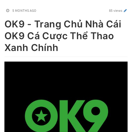
5 MONTHS AGO
85 views
OK9 - Trang Chủ Nhà Cái
OK9 Cá Cược Thể Thao
Xanh Chính