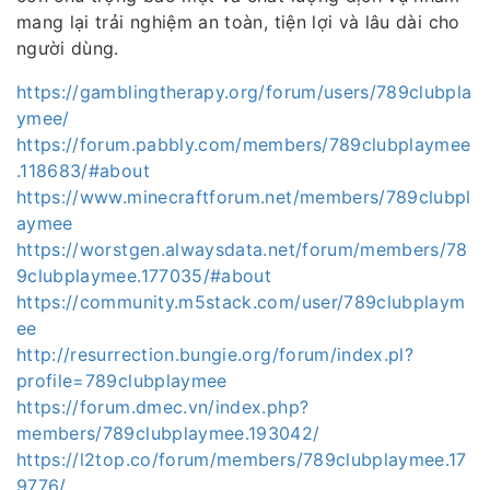
mang lại trải nghiệm an toàn, tiện lợi và lâu dài cho
người dùng.
https://gamblingtherapy.org/forum/users/789clubpla
ymee/
https://forum.pabbly.com/members/789clubplaymee
.118683/#about
https://www.minecraftforum.net/members/789clubpl
aymee
https://worstgen.alwaysdata.net/forum/members/78
9clubplaymee.177035/#about
https://community.m5stack.com/user/789clubplaym
ee
http://resurrection.bungie.org/forum/index.pl?
profile=789clubplaymee
https://forum.dmec.vn/index.php?
members/789clubplaymee.193042/
https://l2top.co/forum/members/789clubplaymee.17
9776/