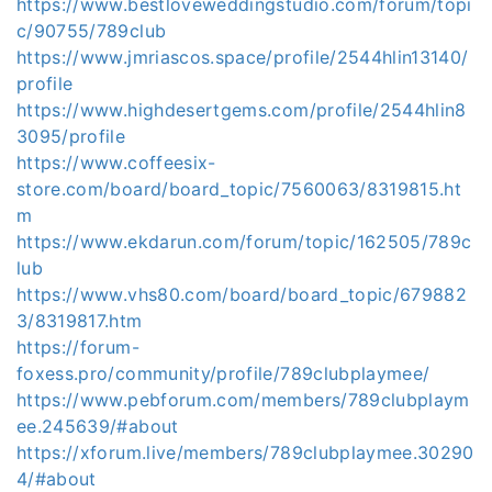
https://www.bestloveweddingstudio.com/forum/topi
c/90755/789club
https://www.jmriascos.space/profile/2544hlin13140/
profile
https://www.highdesertgems.com/profile/2544hlin8
3095/profile
https://www.coffeesix-
store.com/board/board_topic/7560063/8319815.ht
m
https://www.ekdarun.com/forum/topic/162505/789c
lub
https://www.vhs80.com/board/board_topic/679882
3/8319817.htm
https://forum-
foxess.pro/community/profile/789clubplaymee/
https://www.pebforum.com/members/789clubplaym
ee.245639/#about
https://xforum.live/members/789clubplaymee.30290
4/#about