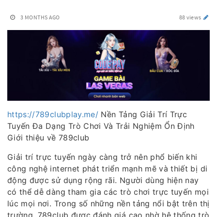
3 MONTHS AGO
88 views
https://789clubplay.me/
Nền Tảng Giải Trí Trực
Tuyến Đa Dạng Trò Chơi Và Trải Nghiệm Ổn Định
Giới thiệu về 789club
Giải trí trực tuyến ngày càng trở nên phổ biến khi
công nghệ internet phát triển mạnh mẽ và thiết bị di
động được sử dụng rộng rãi. Người dùng hiện nay
có thể dễ dàng tham gia các trò chơi trực tuyến mọi
lúc mọi nơi. Trong số những nền tảng nổi bật trên thị
trường, 789club được đánh giá cao nhờ hệ thống trò