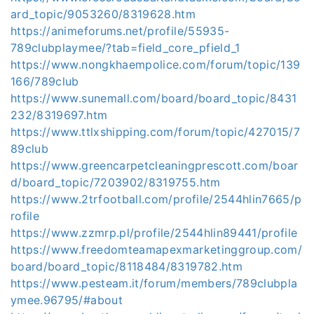
ard_topic/9053260/8319628.htm
https://animeforums.net/profile/55935-
789clubplaymee/?tab=field_core_pfield_1
https://www.nongkhaempolice.com/forum/topic/139
166/789club
https://www.sunemall.com/board/board_topic/8431
232/8319697.htm
https://www.ttlxshipping.com/forum/topic/427015/7
89club
https://www.greencarpetcleaningprescott.com/boar
d/board_topic/7203902/8319755.htm
https://www.2trfootball.com/profile/2544hlin7665/p
rofile
https://www.zzmrp.pl/profile/2544hlin89441/profile
https://www.freedomteamapexmarketinggroup.com/
board/board_topic/8118484/8319782.htm
https://www.pesteam.it/forum/members/789clubpla
ymee.96795/#about