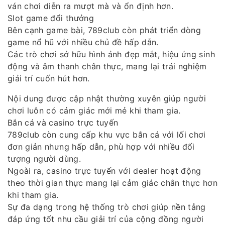
ván chơi diễn ra mượt mà và ổn định hơn.
Slot game đổi thưởng
Bên cạnh game bài, 789club còn phát triển dòng
game nổ hũ với nhiều chủ đề hấp dẫn.
Các trò chơi sở hữu hình ảnh đẹp mắt, hiệu ứng sinh
động và âm thanh chân thực, mang lại trải nghiệm
giải trí cuốn hút hơn.
Nội dung được cập nhật thường xuyên giúp người
chơi luôn có cảm giác mới mẻ khi tham gia.
Bắn cá và casino trực tuyến
789club còn cung cấp khu vực bắn cá với lối chơi
đơn giản nhưng hấp dẫn, phù hợp với nhiều đối
tượng người dùng.
Ngoài ra, casino trực tuyến với dealer hoạt động
theo thời gian thực mang lại cảm giác chân thực hơn
khi tham gia.
Sự đa dạng trong hệ thống trò chơi giúp nền tảng
đáp ứng tốt nhu cầu giải trí của cộng đồng người