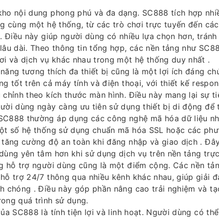
ho nội dung phong phú và đa dạng. SC888 tích hợp nhiều
ng cùng một hệ thống, từ các trò chơi trực tuyến đến cá
c. Điều này giúp người dùng có nhiều lựa chọn hơn, trán
lâu dài. Theo thông tin tổng hợp, các nền tảng như SC8
ơi và dịch vụ khác nhau trong một hệ thống duy nhất .
năng tương thích đa thiết bị cũng là một lợi ích đáng c
ng tốt trên cả máy tính và điện thoại, với thiết kế respo
 chỉnh theo kích thước màn hình. Điều này mang lại sự tiệ
ười dùng ngày càng ưu tiên sử dụng thiết bị di động để t
SC888 thường áp dụng các công nghệ mã hóa dữ liệu n
Một số hệ thống sử dụng chuẩn mã hóa SSL hoặc các ph
 tăng cường độ an toàn khi đăng nhập và giao dịch . Đây
dùng yên tâm hơn khi sử dụng dịch vụ trên nền tảng trực
ng hỗ trợ người dùng cũng là một điểm cộng. Các nền tản
hỗ trợ 24/7 thông qua nhiều kênh khác nhau, giúp giải 
h chóng . Điều này góp phần nâng cao trải nghiệm và tạ
ong quá trình sử dụng.
của SC888 là tính tiện lợi và linh hoạt. Người dùng có th