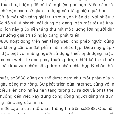
 thức hoạt động để có trải nghiệm phù hợp. Việc nắm rõ 
 chế vận hành sẽ giúp sử dụng nền tảng hiệu quả hơn.
88 là một nền tảng giải trí trực tuyến hiện đại với nhiều
tốc độ xử lý nhanh, nội dung đa dạng, bảo mật tốt và khả
lợi ích này giúp nền tảng thu hút một lượng lớn người dù
 hướng giải trí số ngày càng phát triển.
8888 hoạt động trên nền tảng web, cho phép người dùng
à không cần cài đặt phần mềm phức tạp. Điều này giúp v
 đặc biệt với những người sử dụng thiết bị di động hoặc
ủa các website dạng này thường được thiết kế theo hướn
à các khu vực chức năng được phân chia hợp lý nhằm hỗ 
huật, sc8888 cũng có thể được xem như một phần của hệ s
gày càng mở rộng. Sự phát triển của internet, cùng với nh
điều kiện cho nhiều nền tảng tương tự ra đời và phát tri
hướng đến việc xây dựng cộng đồng người dùng và duy t
ng nội dung của mình.
n đề cập là cách tổ chức thông tin trên sc8888. Các nền