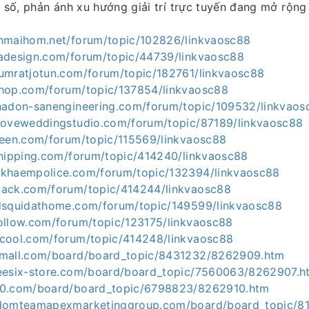
g số, phản ánh xu hướng giải trí trực tuyến đang mở rộng
nmaihom.net/forum/topic/102826/linkvaosc88
adesign.com/forum/topic/44739/linkvaosc88
umratjotun.com/forum/topic/182761/linkvaosc88
hop.com/forum/topic/137854/linkvaosc88
hadon-sanengineering.com/forum/topic/109532/linkvaos
loveweddingstudio.com/forum/topic/87189/linkvaosc88
reen.com/forum/topic/115569/linkvaosc88
shipping.com/forum/topic/414240/linkvaosc88
gkhaempolice.com/forum/topic/132394/linkvaosc88
back.com/forum/topic/414244/linkvaosc88
dsquidathome.com/forum/topic/149599/linkvaosc88
ollow.com/forum/topic/123175/linkvaosc88
cool.com/forum/topic/414248/linkvaosc88
emall.com/board/board_topic/8431232/8262909.htm
feesix-store.com/board/board_topic/7560063/8262907.h
80.com/board/board_topic/6798823/8262910.htm
edomteamapexmarketinggroup.com/board/board_topic/8