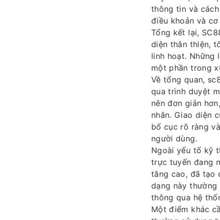
thông tin và cách
điều khoản và cơ
Tổng kết lại, SC8
diện thân thiện, 
linh hoạt. Những 
một phần trong xu
Về tổng quan, sc
qua trình duyệt m
nên đơn giản hơn,
nhân. Giao diện c
bố cục rõ ràng v
người dùng.
Ngoài yếu tố kỹ t
trực tuyến đang n
tăng cao, đã tạo 
dạng này thường 
thông qua hệ thố
Một điểm khác cầ