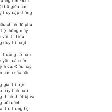
 dàng tìm kiếm
ội bộ giữa các
g truy cập thông
iều chỉnh để phù
p hệ thống máy
 với thị hiếu
g duy trì hoạt
i trường số hóa
tuyến, các nền
ịch vụ. Điều này
ến cách các nền
giải trí trực
b này tích hợp
 thích thiết bị và
g bối cảnh
ai trò trong hệ