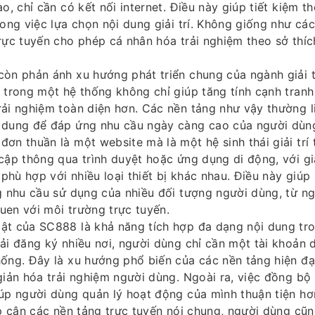
ào, chỉ cần có kết nối internet. Điều này giúp tiết kiệm t
rong việc lựa chọn nội dung giải trí. Không giống như các
rực tuyến cho phép cá nhân hóa trải nghiệm theo sở thíc
òn phản ánh xu hướng phát triển chung của ngành giải tr
 trong một hệ thống không chỉ giúp tăng tính cạnh tranh
ải nghiệm toàn diện hơn. Các nền tảng như vậy thường l
 dung để đáp ứng nhu cầu ngày càng cao của người dùn
ơn thuần là một website mà là một hệ sinh thái giải trí 
cập thông qua trình duyệt hoặc ứng dụng di động, với g
ể phù hợp với nhiều loại thiết bị khác nhau. Điều này giúp
g nhu cầu sử dụng của nhiều đối tượng người dùng, từ n
uen với môi trường trực tuyến.
ật của SC888 là khả năng tích hợp đa dạng nội dung tro
ải đăng ký nhiều nơi, người dùng chỉ cần một tài khoản 
ống. Đây là xu hướng phổ biến của các nền tảng hiện đại
giản hóa trải nghiệm người dùng. Ngoài ra, việc đồng bộ 
úp người dùng quản lý hoạt động của mình thuận tiện hơ
ếp cận các nền tảng trực tuyến nói chung, người dùng cũn