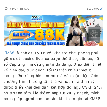
6 MONTHS AGO
117 views
KM88
là nhà cái uy tín với kho trò chơi phong phú
gồm slot, casino live, cá cược thể thao, bắn cá, xổ
số đáp ứng nhu cầu giải trí đa dạng. Giao diện thiết
kế hiện đại, trực quan, tối ưu trên nhiều thiết bị
mang đến trải nghiệm mượt mà và thuận tiện. Các
chương trình thưởng tân thủ và hoàn trả định kỳ
được triển khai đều đặn, kết hợp đội ngũ CSKH 24/7
hỗ trợ tận tâm. Hệ thống nạp rút xử lý nhanh, minh
bạch giúp người chơi an tâm khi tham gia tại KM88.