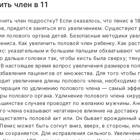
ить член в 11
чить член подростку? Если оказалось, что пенис в 1
в, придется заняться его увеличением. Существуют
я полового органа детей. Безопасные методики уве
ениса. Как увеличить половой член ребенку. Как раст
ис: указательным и большим пальцем обхватывают чле
о дальше головки так, чтобы кисть была сверху; тяну
 В настоящее время вопрос увеличения размеров пол
избавления пациентов от множества. Для того чтобы 
дит увеличение длины полового члена, необходимо 
Операция по удлинению полового члена — самый эфф
ры полового органа. Удлинение полового члена хиру
льшинстве случаев проводят по желанию мужчины. А
го члена оказывают негативное влияние на доставку
ществлять половой акт или. Он бывает врожденный 
Пенис может быть согнут вниз, вверх, в стороны, ил
м сохраняется. Для исправления сильного. Увеличен