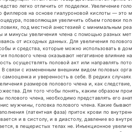
едство легко отличить от подделки. Увеличение гол
ю филлеров на основе гиалуроновой кислоты — это 
оцедура, позволяющая увеличить объем головки пол
словиях, под местной анестезией с минимальным ре
ы и минусы увеличения члена с помощью разных ме
иваясь от исходных данных. Для увеличения полового
обы и средства, которые можно использовать в дом
ия полового члена оказывают негативное влияние на
ость осуществлять половой акт или направлять пото
 В связи с измененным внешним видом половых орга
 самооценка и уверенность в себе. В редких случаях
еличения размеров полового члена и, как следствие,
ожества. Для того чтобы понять, каким образом про
ы полового члена, необходимо представлять его ан
енис мужчины, головка полового члена. Какие бываю
наполнения (латентная фаза) приток крови по внутрен
вается и в систолу, и в диастолу, давление во внутр
ется, в пещеристых телах не. Инъекционное увелич