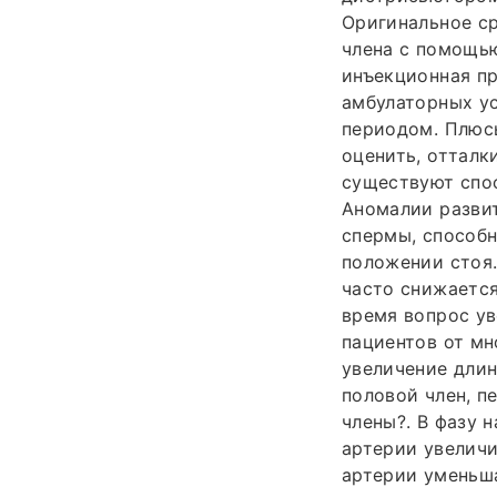
Оригинальное ср
члена с помощь
инъекционная пр
амбулаторных у
периодом. Плюс
оценить, отталк
существуют спос
Аномалии развит
спермы, способн
положении стоя.
часто снижается
время вопрос ув
пациентов от мн
увеличение длин
половой член, п
члены?. В фазу 
артерии увеличи
артерии уменьша