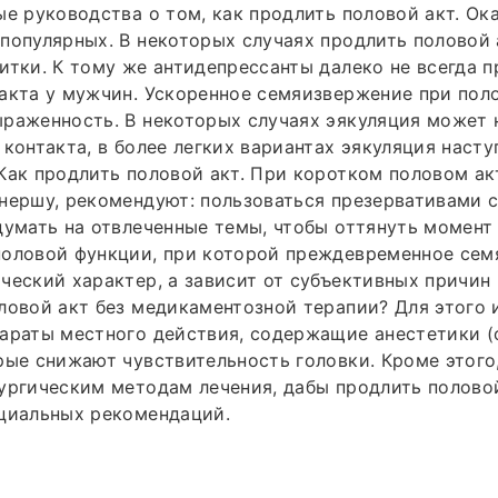
ые руководства о том, как продлить половой акт. Ок
популярных. В некоторых случаях продлить половой
итки. К тому же антидепрессанты далеко не всегда 
акта у мужчин. Ускоренное семяизвержение при пол
раженность. В некоторых случаях эякуляция может 
 контакта, в более легких вариантах эякуляция насту
Как продлить половой акт. При коротком половом ак
нершу, рекомендуют: пользоваться презервативами с
думать на отвлеченные темы, чтобы оттянуть момент
половой функции, при которой преждевременное сем
ческий характер, а зависит от субъективных причин 
ловой акт без медикаментозной терапии? Для этого
параты местного действия, содержащие анестетики 
рые снижают чувствительность головки. Кроме этого
ургическим методам лечения, дабы продлить половой
ициальных рекомендаций.