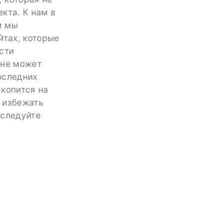
кта. К нам в
и мы
йтах, которые
сти
 не может
оследних
 копится на
т избежать
сследуйте