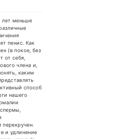
8 лет меньше
 различные
личения
ет пенис. Как
н (в покое, без
т от себя,
ового члена и,
понять, каким
представлять
ективный способ
рги нашего
номалии
 спермы,
и
и перекручен.
ие и удлинение