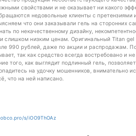
жными свойствами и не оказывает ни какого эффе
обращаются недовольные клиенты с претензиями 
ясняем что они заказывали гель на сторонних са
нать по некачественному дизайну, некомпетентно
и слишком низким ценам. Оригинальный Titan gel
вле 990 рублей, даже по акции и распродажам. П
ывает, так как средство всегда востребовано и не
ние того, как выглядит подлинный гель, позволяе
опадитесь на удочку мошенников, внимательно и
сё, что на ней написано.
c.obco.pro/s/iOO9ThOAz