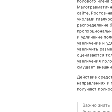
полового члена 
Малотравматичн
сайте, Ростов-н
уколами гиалуро
распределение б
пропорционально
и удлинение пол
увеличение и уд
увеличить разме
оцениваются тол
увеличения поло
смущает внешний
Действие средст
направлениях и 
получают полнос
Важно знать 
большое кол