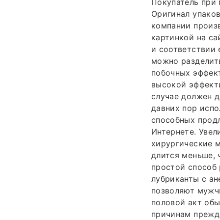
Покупатель при 
Оригинал упаков
компании произв
картинкой на са
и соответствии
можно разделить
побочных эффект
высокой эффекти
случае должен д
давних пор испо
способных продл
Интернете. Увел
хирургические 
длится меньше, 
простой способ 
лубриканты с ан
позволяют мужчи
половой акт обы
причинам прежде