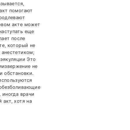
азывается,
 акт помогают
продлевают
овом акте может
наступать еще
пает после
те, который не
 анестетиком;
 эякуляции Это
яизвержение не
и обстановки.
 используются
(обезболивающие
, иногда врачи
 акт, хотя на