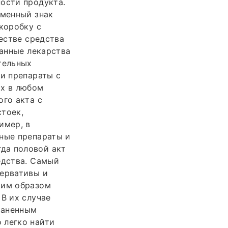
ости продукта.
рменный знак
коробку с
честве средства
анные лекарства
тельных
 и препараты с
их в любом
ого акта с
стоек,
имер, в
ьные препараты и
да половой акт
едства. Самый
зервативы и
ким образом
 В их случае
траненным
 легко найти