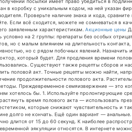
получении посылки имеет право убедиться в подлинн
ан в коробку с уникальным кодом, на ней указан фи
одителя. Проверьте наличие знака и кода, сравните 
йте. Если всё сходится, можете не сомневаться в ка
 его заявленным характеристикам.
Акционные цены
Д
 условно на 2 группы: препараты без особых отрица
ов, но с малым влиянием на длительность контакта,
вностью, но с рядом побочных явлений. Назначить 
октор, который будет. Для продления времени полов
льзовались. Существуют также рецепты сборов и на
ить половой акт. Точные рецепты можно найти, напр
ичение продолжительности полового акта. Растител
методы. Преждевременное семяизвержение — это ког
чем хотелось бы. 1. Используйте пролонгирующие ср
растянуть время полового акта — использовать пре
естетиком, которые снижают чувствительность и та
не долго не кончать. Ещё один вариант — анальные.
чно длится от 15 до 60 секунд. К наиболее распрос
временной эякуляции относятся. В интернете можно