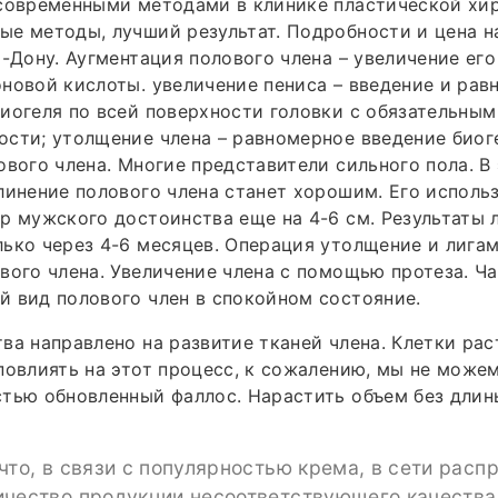
современными методами в клинике пластической хир
ые методы, лучший результат. Подробности и цена 
а-Дону. Аугментация полового члена – увеличение ег
новой кислоты. увеличение пениса – введение и рав
иогеля по всей поверхности головки с обязательным
сти; утолщение члена – равномерное введение биог
ового члена. Многие представители сильного пола. В
линение полового члена станет хорошим. Его испол
р мужского достоинства еще на 4-6 см. Результаты
ько через 4-6 месяцев. Операция утолщение и лига
вого члена. Увеличение члена с помощью протеза. Ч
 вид полового член в спокойном состояние.
ва направлено на развитие тканей члена. Клетки рас
повлиять на этот процесс, к сожалению, мы не може
тью обновленный фаллос. Нарастить объем без длины
что, в связи с популярностью крема, в сети расп
ичество продукции несоответствующего качества,