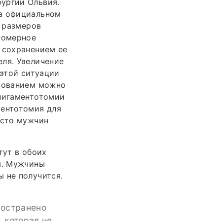
ургии Ольвия.
на официальном
о размеров
номерное
 сохранением ее
еля. Увеличение
 этой ситуации
ьзованием можно
 лигаментотомии
ментотомия для
асто мужчин
тут в обоих
м. Мужчины
 не получится.
ространено
 которая не