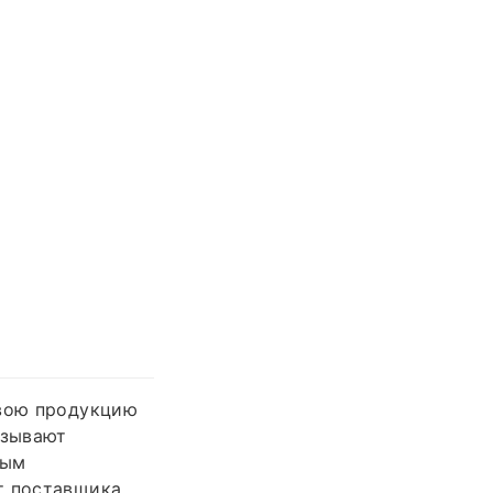
свою продукцию
ызывают
ным
т поставщика.