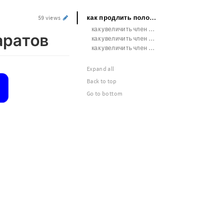
как продлить половой акт без препаратов
59 views
как увеличить член водой
аратов
как увеличить член в 11
как увеличить член на 3 сантиметра
Expand all
Back to top
Go to bottom