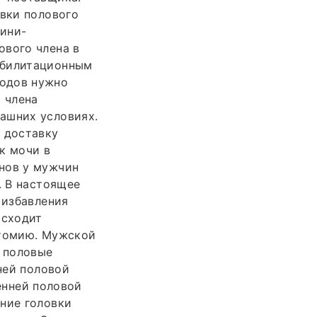
овки полового
мини-
ового члена в
абилитационным
тодов нужно
 члена
ашних условиях.
 доставку
к мочи в
нов у мужчин
. В настоящее
 избавления
исходит
атомию. Мужской
т половые
ней половой
енней половой
ение головки