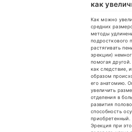
как увелич
Как можно увели
средних размеро
методы удлинени
подросткового п
растягивать пен
эрекции) немног
помогая другой.
как следствие, 
образом происхо
его анатомию. 
увеличить разме
отделения в бо
развития полово
способность осу
приобретенный. 
Эрекция при это