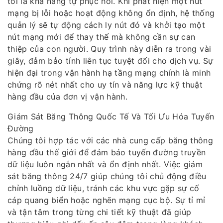
tôi là khả năng tự phục hồi. Khi phát hiện một nút
mạng bị lỗi hoặc hoạt động không ổn định, hệ thống
quản lý sẽ tự động cách ly nút đó và khởi tạo một
nút mạng mới để thay thế mà không cần sự can
thiệp của con người. Quy trình này diễn ra trong vài
giây, đảm bảo tính liên tục tuyệt đối cho dịch vụ. Sự
hiện đại trong vận hành hạ tầng mạng chính là minh
chứng rõ nét nhất cho uy tín và năng lực kỹ thuật
hàng đầu của đơn vị vận hành.
Giám Sát Băng Thông Quốc Tế Và Tối Ưu Hóa Tuyến
Đường
Chúng tôi hợp tác với các nhà cung cấp băng thông
hàng đầu thế giới để đảm bảo tuyến đường truyền
dữ liệu luôn ngắn nhất và ổn định nhất. Việc giám
sát băng thông 24/7 giúp chúng tôi chủ động điều
chỉnh luồng dữ liệu, tránh các khu vực gặp sự cố
cáp quang biển hoặc nghẽn mạng cục bộ. Sự tỉ mỉ
và tận tâm trong từng chi tiết kỹ thuật đã giúp