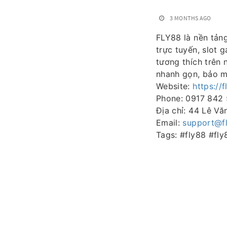
3 MONTHS AGO
FLY88 là nền tảng
trực tuyến, slot 
tương thích trên 
nhanh gọn, bảo m
Website:
https://
Phone: 0917 842
Địa chỉ: 44 Lê V
Email:
support@f
Tags: #fly88 #fl