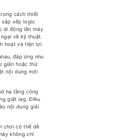
rong cách thiết
 sắp xếp logic
bị di động lẫn máy
ngại về kỹ thuật.
 hoạt và tiện lợi.
nhau, đáp ứng nhu
hư giãn hoặc thử
hật nội dung mới
sở hạ tầng công
g giật lag. Điều
ào nội dung giải
i chơi có thể dễ
 này không chỉ