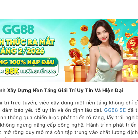
nh Xây Dựng Nền Tảng Giải Trí Uy Tín Và Hiện Đại
ải trí trực tuyến, việc xây dựng một nền tảng không chỉ 
 đảm bảo yếu tố uy tín và ổn định lâu dài.
GG88 SE
đã t
ình thông qua chiến lược phát triển rõ ràng, lấy trải ngh
 không ngừng nâng cấp công nghệ. Hành trình phát triể
ệc mở rộng quy mô mà còn tập trung vào chất lượng dịch