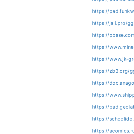
https://pad.funk
https://jali.pro/
https://pbase.c
https://www.min
https://www.jk-
https://zb3.org
https://doc.anag
https://www.ship
https://pad.geol
https://schoolido
https://acomics.