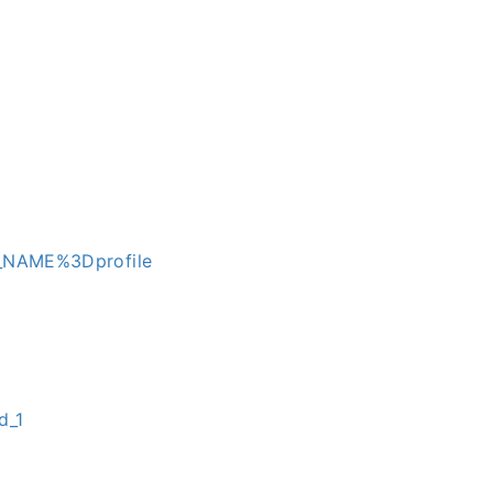
_NAME%3Dprofile
d_1