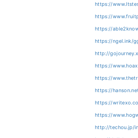
https://www.ltste
https://www.frui
https://able2kno
https://ngel.ink
http://gojourney
https://www.hoa
https://www.the
https://hanson.n
https://writexo.
https://www.hogw
http://techou.jp