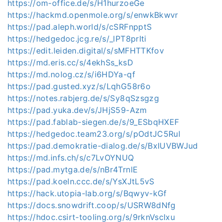
https://om-office.de/s/H1hurzoeGe
https://hackmd.openmole.org/s/enwkBkwvr
https://pad.aleph.world/s/cSRFnpptS
https://hedgedoc.jcg.re/s/_lPT8prIti
https://edit.leiden.digital/s/sMFHTTKfov
https://md.eris.cc/s/4ekhSs_ksD
https://md.nolog.cz/s/i6HDYa-qf
https://pad.gusted.xyz/s/LqhG58r6o
https://notes.rabjerg.de/s/Sy8qSzsgzg
https://pad.yuka.dev/s/JHjS59-Azm
https://pad.fablab-siegen.de/s/9_ESbqHXEF
https://hedgedoc.team23.org/s/pOdtJC5Rul
https://pad.demokratie-dialog.de/s/BxIUVBWJud
https://md.infs.ch/s/c7LvOYNUQ
https://pad.mytga.de/s/nBr4TrnlE
https://pad.koeln.ccc.de/s/YsXJtL5vS
https://hack.utopia-lab.org/s/Bqwyv-kGf
https://docs.snowdrift.coop/s/USRW8dNfg
https://hdoc.csirt-tooling.org/s/9rknVscIxu