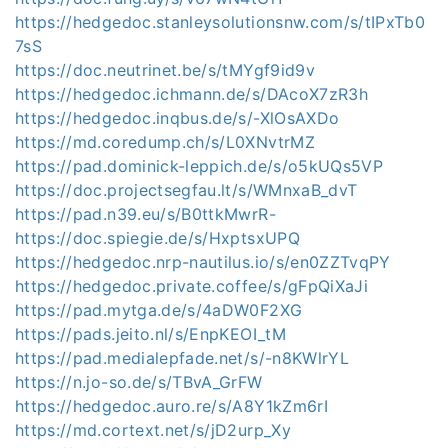
https://hedgedoc.stanleysolutionsnw.com/s/tIPxTb0
7sS
https://doc.neutrinet.be/s/tMYgf9id9v
https://hedgedoc.ichmann.de/s/DAcoX7zR3h
https://hedgedoc.inqbus.de/s/-XlOsAXDo
https://md.coredump.ch/s/L0XNvtrMZ
https://pad.dominick-leppich.de/s/o5kUQs5VP
https://doc.projectsegfau.lt/s/WMnxaB_dvT
https://pad.n39.eu/s/B0ttkMwrR-
https://doc.spiegie.de/s/HxptsxUPQ
https://hedgedoc.nrp-nautilus.io/s/en0ZZTvqPY
https://hedgedoc.private.coffee/s/gFpQiXaJi
https://pad.mytga.de/s/4aDW0F2XG
https://pads.jeito.nl/s/EnpKEOI_tM
https://pad.medialepfade.net/s/-n8KWlrYL
https://n.jo-so.de/s/TBvA_GrFW
https://hedgedoc.auro.re/s/A8Y1kZm6rI
https://md.cortext.net/s/jD2urp_Xy