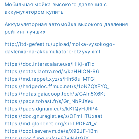
Мобильная мойка высокого давления с
аккумулятором купить
Аккумуляторная автомойка высокого давления
рейтинг лучших
http://ltd-gefest.ru/upload/moika-vysokogo-
davleniia-na-akkumuliatore-otzyvy.xml
https://doc.interscalar.eu/s/HlKj-aTiq
https://notas.laotra.red/s/kaHHlCN-96
https://md.rappet.xyz/s/Hh58u_MTGI
https://hedgedoc.ffmuc.net/s/1oNZQXFYQ_
https://notas.gaiacoop.tech/s/GAIn5X6Kt
https://pads.tobast.fr/s/Gr_NbRJXeu
https://pads.dgnum.eu/s/kK1QyHJRP4
https://doc.gnuragist.es/s/OFmHTUxaat
https://md.globenet.org/s/dLRDE41_V
https://codi.sevenvm.de/s/X92JF-1Bm
https://doc.fung.uy/s/v67wN4tGiY