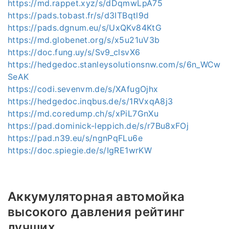
https://md.rappet.xyz/s/dDqmwLpA75
https://pads.tobast.fr/s/d3ITBqtl9d
https://pads.dgnum.eu/s/UxQKv84KtG
https://md.globenet.org/s/x5u21uV3b
https://doc.fung.uy/s/Sv9_clsvX6
https://hedgedoc.stanleysolutionsnw.com/s/6n_WCw
SeAK
https://codi.sevenvm.de/s/XAfugOjhx
https://hedgedoc.inqbus.de/s/1RVxqA8j3
https://md.coredump.ch/s/xPiL7GnXu
https://pad.dominick-leppich.de/s/r7Bu8xFOj
https://pad.n39.eu/s/ngnPqFLu6e
https://doc.spiegie.de/s/IgRE1wrKW
Аккумуляторная автомойка
высокого давления рейтинг
лучших