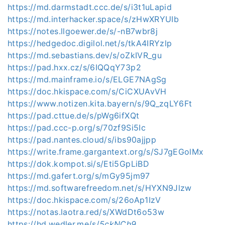
https://md.darmstadt.ccc.de/s/i3t1uLapid
https://md.interhacker.space/s/zHwXRYUIb
https://notes.llgoewer.de/s/-nB7wbr8j
https://hedgedoc.digilol.net/s/tkA4IRYzlp
https://md.sebastians.dev/s/oZkIVR_gu
https://pad.hxx.cz/s/6IQQqY73p2
https://md.mainframe.io/s/ELGE7NAgSg
https://doc.hkispace.com/s/CiCXUAvVH
https://www.notizen.kita.bayern/s/9Q_zqLY6Ft
https://pad.cttue.de/s/pWg6ifXQt
https://pad.ccc-p.org/s/70zf9Si5Ic
https://pad.nantes.cloud/s/ibs90ajjpp
https://write.frame.gargantext.org/s/SJ7gEGolMx
https://dok.kompot.si/s/Eti5GpLiBD
https://md.gafert.org/s/mGy95jm97
https://md.softwarefreedom.net/s/HYXN9Jlzw
https://doc.hkispace.com/s/26oAp1IzV
https://notas.laotra.red/s/XWdDt6o53w
https://hd.wedler.me/s/
5ckNCh9