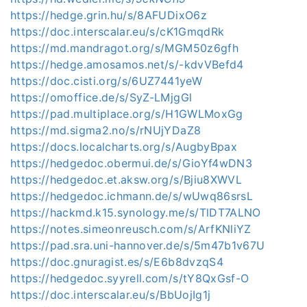
https://hedge.grin.hu/s/8AFUDixO6z
https://doc.interscalar.eu/s/cK1GmqdRk
https://md.mandragot.org/s/MGM50z6gfh
https://hedge.amosamos.net/s/-kdvVBefd4
https://doc.cisti.org/s/6UZ7441yeW
https://omoffice.de/s/SyZ-LMjgGl
https://pad.multiplace.org/s/H1GWLMoxGg
https://md.sigma2.no/s/rNUjYDaZ8
https://docs.localcharts.org/s/AugbyBpax
https://hedgedoc.obermui.de/s/GioYf4wDN3
https://hedgedoc.et.aksw.org/s/Bjiu8XWVL
https://hedgedoc.ichmann.de/s/wUwq86srsL
https://hackmd.k15.synology.me/s/TlDT7ALNO
https://notes.simeonreusch.com/s/ArfKNliYZ
https://pad.sra.uni-hannover.de/s/5m47b1v67U
https://doc.gnuragist.es/s/E6b8dvzqS4
https://hedgedoc.syyrell.com/s/tY8QxGsf-O
https://doc.interscalar.eu/s/BbUojIg1j