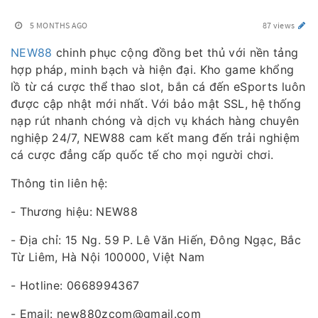
5 MONTHS AGO
87 views
NEW88
chinh phục cộng đồng bet thủ với nền tảng
hợp pháp, minh bạch và hiện đại. Kho game khổng
lồ từ cá cược thể thao slot, bắn cá đến eSports luôn
được cập nhật mới nhất. Với bảo mật SSL, hệ thống
nạp rút nhanh chóng và dịch vụ khách hàng chuyên
nghiệp 24/7, NEW88 cam kết mang đến trải nghiệm
cá cược đẳng cấp quốc tế cho mọi người chơi.
Thông tin liên hệ:
- Thương hiệu: NEW88
- Địa chỉ: 15 Ng. 59 P. Lê Văn Hiến, Đông Ngạc, Bắc
Từ Liêm, Hà Nội 100000, Việt Nam
- Hotline: 0668994367
- Email: new880zcom@gmail.com