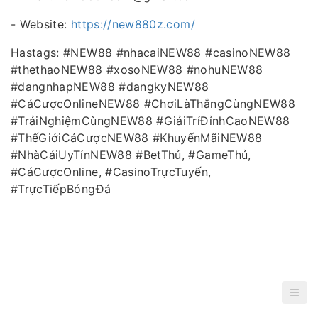
- Website:
https://new880z.com/
Hastags: #NEW88 #nhacaiNEW88 #casinoNEW88
#thethaoNEW88 #xosoNEW88 #nohuNEW88
#dangnhapNEW88 #dangkyNEW88
#CáCượcOnlineNEW88 #ChơiLàThắngCùngNEW88
#TrảiNghiệmCùngNEW88 #GiảiTríĐỉnhCaoNEW88
#ThếGiớiCáCượcNEW88 #KhuyếnMãiNEW88
#NhàCáiUyTínNEW88 #BetThủ, #GameThủ,
#CáCượcOnline, #CasinoTrựcTuyến,
#TrựcTiếpBóngĐá