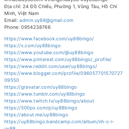
Địa chỉ: 24 Đồ Chiểu, Phường 1, Vũng Tàu, Hồ Chí
Minh, Việt Nam
Email:
admin.uy88@gmail.com
Phone: 0954238766
https://www.facebook.com/uy88bingo/
https://x.com/uy88bingo
https://www.youtube.com/@uy88bingo
https://www.pinterest.com/uy88bingo/_profile/
https://www.reddit.com/user/uy88bingo/
https://www.blogger.com/profile/096057701570727
09550
https://gravatar.com/uy88bingo
https://www.tumblr.com/uy88bingo
https://www.twitch.tv/uy88bingo/about
https://500px.com/p/uy88bingo
https://about.me/uy88bingo
https://uy88bingo.bandcamp.com/album/nh-c-i-
uy88