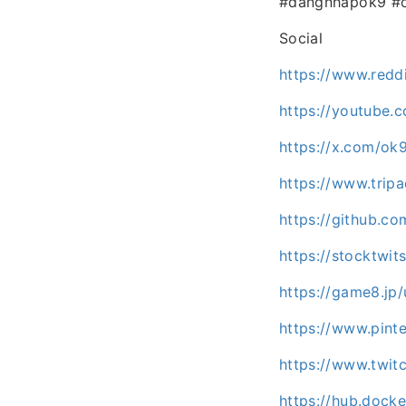
#dangnhapok9 #
Social
https://www.redd
https://youtube
https://x.com/ok
https://www.tripa
https://github.c
https://stocktwi
https://game8.jp
https://www.pint
https://www.twit
https://hub.dock