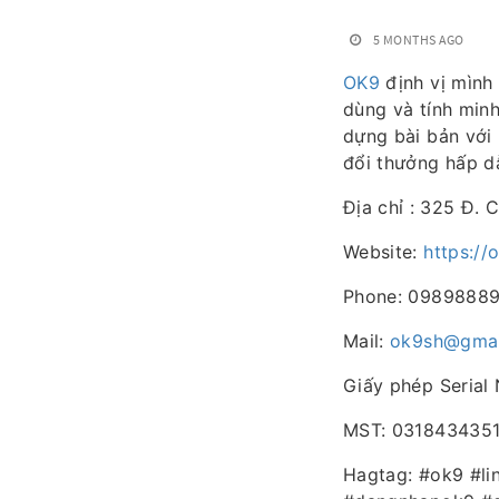
5 MONTHS AGO
OK9
định vị mình 
dùng và tính minh
dựng bài bản với 
đổi thưởng hấp dẫ
Địa chỉ : 325 Đ.
Website:
https://
Phone: 0989888
Mail:
ok9sh@gmai
Giấy phép Serial
MST: 031843435
Hagtag: #ok9 #l