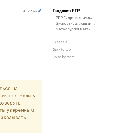
Геодезия РГР
31 views
РГР Гидротехническое строительство
Экспертиза, ревизия и контроль
Металлургия цветных металлов Эссе
Expand all
Back to top
Go to bottom
ться на
вичков. Если у
доверять
ыть уверенным
заказывать