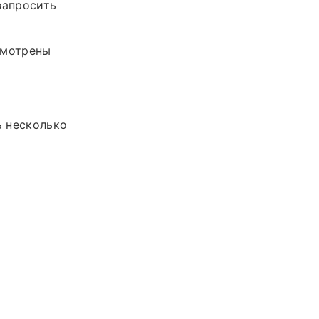
запросить
смотрены
ь несколько