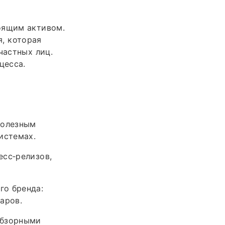
оящим активом.
я, которая
частных лиц.
цесса.
полезным
истемах.
есс‑релизов,
го бренда:
аров.
обзорными