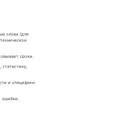
ые слова (для
 техническое
совывает сроки.
 статистику,
ости и специфики
т ошибки,