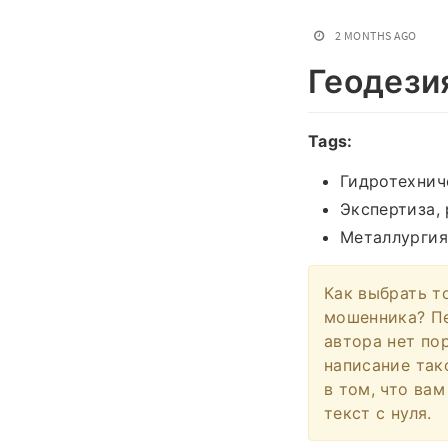
2 MONTHS AGO
Геодези
Tags:
Гидротехнич
Экспертиза, 
Металлургия
Как выбрать т
мошенника? Пер
автора нет по
написание так
в том, что ва
текст с нуля.