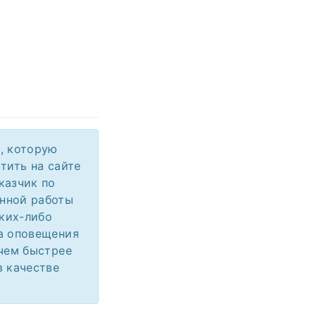
, которую
тить на сайте
казчик по
енной работы
аких-либо
ма оповещения
 чем быстрее
в качестве