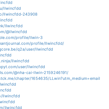
wincfdd
/u/llwincfdd
io/llwincfdd-243908
wincfdd
ink/llwincfdd
com/@llwincfdd
le.com/profile/llwin-3
antjournal.com/profile/llwincfdd/
gcore.be/q2a/user/llwincfdd
wincfdd
ninja/llwincfdd
pyt.com/user/llwincfdd
ls.com/@nha-cai-llwin-2159246191/
d.stck.me/chapter/1654635/LLwin?utm_medium=email
llwincfdd
wincfdd
o/llwincfdd
llwincfdd
om/llwincfdd