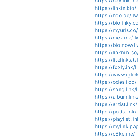
https://heylink.me
https://linkin.bio/
https://hoo.be/ll
https://biolinky.c
https://myurls.co
https://mez.ink/l
https://bio.now/l
https://linkmix.
https://litelink.at
https://foxly.ink/
https://www.igli
https://odesli.co/
https://song.link/
https://album.link
https://artist.link
https://pods.link/
https://playlist.li
https://mylink.pa
https://c8ke.me/l