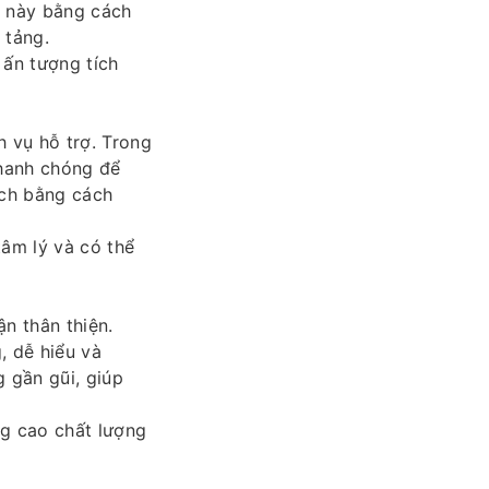
u này bằng cách
 tảng.
 ấn tượng tích
h vụ hỗ trợ. Trong
nhanh chóng để
ạch bằng cách
tâm lý và có thể
n thân thiện.
, dễ hiểu và
 gần gũi, giúp
ng cao chất lượng