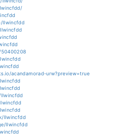
/llwincfd/
llwincfdd/
wincfdd
o/llwincfdd
/llwincfdd
lwincfdd
lwincfdd
co/50400208
/llwincfdd
llwincfdd
nks.io/acandamorad-urw?preview=true
llwincfdd
llwincfdd
/llwincfdd
/llwincfdd
llwincfdd
nk/llwincfdd
ge/llwincfdd
lwincfdd