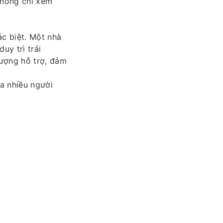
không chỉ xem
ác biệt. Một nhà
uy trì trải
lượng hỗ trợ, đảm
ủa nhiều người