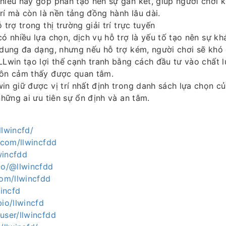
chiều này góp phần tạo nên sự gắn kết, giúp người chơi 
trí mà còn là nền tảng đồng hành lâu dài.
 trợ trong thị trường giải trí trực tuyến
có nhiều lựa chọn, dịch vụ hỗ trợ là yếu tố tạo nên sự kh
 dung đa dạng, nhưng nếu hỗ trợ kém, người chơi sẽ khó d
LLwin tạo lợi thế cạnh tranh bằng cách đầu tư vào chất 
uôn cảm thấy được quan tâm.
in giữ được vị trí nhất định trong danh sách lựa chọn c
 những ai ưu tiên sự ổn định và an tâm.
llwincfd/
s.com/llwincfdd
lwincfdd
co/@llwincfdd
com/llwincfdd
wincfd
bio/llwincfd
user/llwincfdd