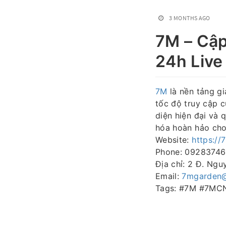
3 MONTHS AGO
7M – Cập
24h Live
7M
là nền tảng gi
tốc độ truy cập 
diện hiện đại và 
hóa hoàn hảo cho
Website:
https://
Phone: 0928374
Địa chỉ: 2 Đ. Ngu
Email:
7mgarden
Tags: #7M #7MC