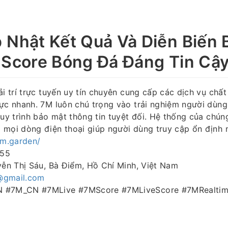
 Nhật Kết Quả Và Diễn Biến
 Score Bóng Đá Đáng Tin Cậ
ải trí trực tuyến uy tín chuyên cung cấp các dịch vụ chất
cực nhanh. 7M luôn chú trọng vào trải nghiệm người dùng
quy trình bảo mật thông tin tuyệt đối. Hệ thống của chún
 mọi dòng điện thoại giúp người dùng truy cập ổn định m
7m.garden/
655
yễn Thị Sáu, Bà Điểm, Hồ Chí Minh, Việt Nam
@gmail.com
N #7M_CN #7MLive #7MScore #7MLiveScore #7MRealti