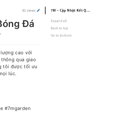
7M – Cập Nhật Kết Quả Và Diễn Biến Bóng Đá 24h Live Score Bóng Đá Đáng Tin Cậy
81 views
 Bóng Đá
Expand all
Back to top
y
Go to bottom
 lượng cao với
 thông qua giao
g tôi được tối ưu
ọi lúc.
me #7mgarden