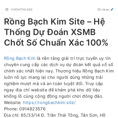
3 MONTHS AGO
55 views
Rồng Bạch Kim Site – Hệ
Thống Dự Đoán XSMB
Chốt Số Chuẩn Xác 100%
Rồng Bạch Kim
là nền tảng giải trí trực tuyến uy tín
chuyên cung cấp các dịch vụ dự đoán kết quả xổ số
chính xác nhất hiện nay. Thương hiệu Rồng Bạch Kim
luôn nỗ lực mang lại cho người dùng những trải
nghiệm mượt mà và an toàn tuyệt đối. Truy cập
ngay địa chỉ website để khám phá kho dữ liệu
khổng lồ cùng cộng đồng người chơi đông đảo.
Website:
https://rongbachkim.site/
Phone: 0914823576
Địa chỉ: 65/33/14 Đ. Trần Thái Tông, Tân Sơn, Hồ