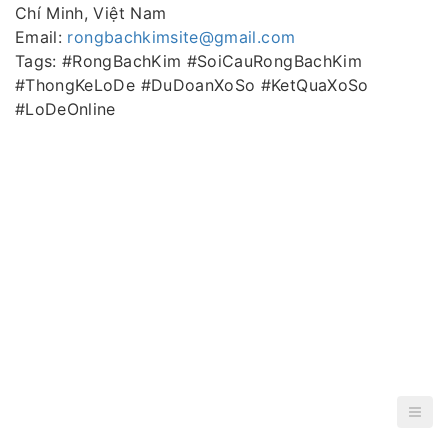
Chí Minh, Việt Nam
Email:
rongbachkimsite@gmail.com
Tags: #RongBachKim #SoiCauRongBachKim
#ThongKeLoDe #DuDoanXoSo #KetQuaXoSo
#LoDeOnline